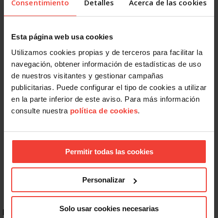
Consentimiento
Detalles
Acerca de las cookies
Esta página web usa cookies
Utilizamos cookies propias y de terceros para facilitar la
navegación, obtener información de estadísticas de uso
de nuestros visitantes y gestionar campañas
publicitarias. Puede configurar el tipo de cookies a utilizar
en la parte inferior de este aviso. Para más información
Internacional
consulte nuestra
política de cookies
.
USO traslada su solidaridad con las víctimas de los
terremotos de Venezuela
9 JULIO, 2026
Permitir todas las cookies
Personalizar
Solo usar cookies necesarias
ENLACES DESTACADOS