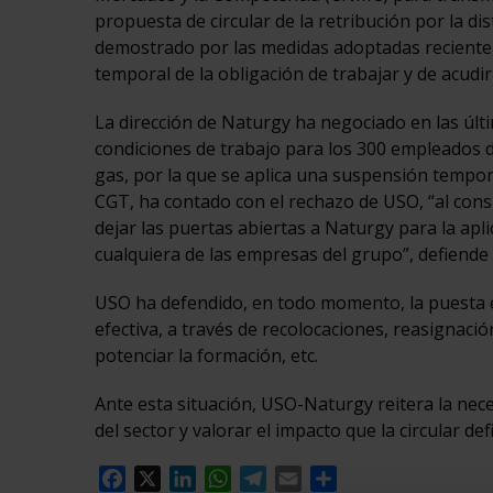
propuesta de circular de la retribución por la d
demostrado por las medidas adoptadas recient
temporal de la obligación de trabajar y de acudir
La dirección de Naturgy ha negociado en las últ
condiciones de trabajo para los 300 empleados d
gas, por la que se aplica una suspensión tempor
CGT, ha contado con el rechazo de USO, “al consi
dejar las puertas abiertas a Naturgy para la apl
cualquiera de las empresas del grupo”, defiende
USO ha defendido, en todo momento, la puesta e
efectiva, a través de recolocaciones, reasignació
potenciar la formación, etc.
Ante esta situación, USO-Naturgy reitera la nec
del sector y valorar el impacto que la circular def
Facebook
X
LinkedIn
WhatsApp
Telegram
Email
Compartir