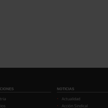
CIONES
NOTICIAS
tria
Actualidad
cios
Acción Sindical