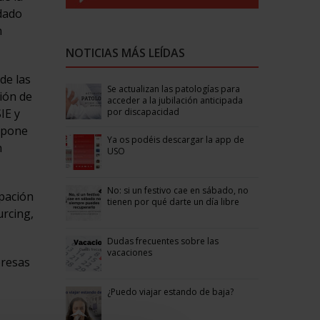
edado
n
NOTICIAS MÁS LEÍDAS
de las
Se actualizan las patologías para
ión de
acceder a la jubilación anticipada
por discapacidad
IE y
supone
Ya os podéis descargar la app de
n
USO
No: si un festivo cae en sábado, no
pación
tienen por qué darte un día libre
urcing,
Dudas frecuentes sobre las
vacaciones
presas
¿Puedo viajar estando de baja?