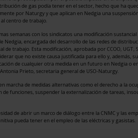
istribución de gas podía tener en el sector, hecho que ha qu
emente por Naturgy y que aplican en Nedgia una suspensió
 al centro de trabajo.
imas semanas con los sindicatos una modificación sustancial 
e Nedgia, encargada del desarrollo de las redes de distribuc
al de trabajo. Esta modificación, aprobada por CCOO, UGT, S
derar que no existe causa justificada para ello y, además, 
icación de cualquier otra medida en un futuro en Nedgia o e
 Antonia Prieto, secretaria general de USO-Naturgy.
n marcha de medidas alternativas como el derecho a la ocu
n de funciones, suspender la externalización de tareas, inso
esidad de abrir un marco de diálogo entre la CNMC y las em
initiva pueda tener en el empleo de las eléctricas y gasistas.