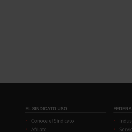
EL SINDICATO USO
FEDERA
Conoce el Sindicato
Indus
Afíliate
Servi