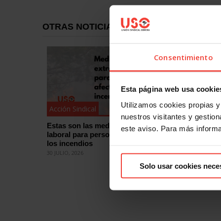
OTRAS NOTICIAS
Consentimiento
Esta página web usa cookie
Utilizamos cookies propias y 
Acción Sindical
Acción Si
nuestros visitantes y gestiona
Estas son las medidas de protección
¿Quieres
este aviso. Para más inform
laboral para personas afectadas por
eleccion
los incendios
cómo
30 JULIO, 2026
29 JULIO, 2
Solo usar cookies nece