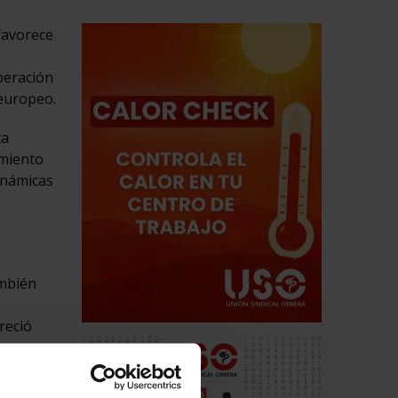
favorece
s
peración
 europeo.
ta
imiento
inámicas
ambién
reció