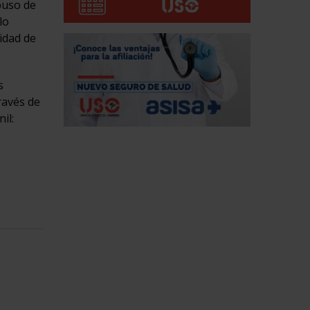
puso de
lo
idad de
s
ravés de
il: