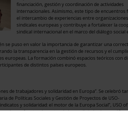
financiación, gestión y coordinación de actividades
internacionales. Asimismo, este tipo de encuentros 
el intercambio de experiencias entre organizacione
sindicales europeas y contribuye a fortalecer la coo
sindical internacional en el marco del diálogo social
én se puso en valor la importancia de garantizar una correc
urando la transparencia en la gestión de recursos y el cumpl
iones europeas. La formación combinó espacios teóricos con d
rticipantes de distintos países europeos.
ones de trabajadores y solidaridad en Europa”. Se celebró t
aria de Políticas Sociales y Gestión de Proyectos de USO-
dicatos y solidaridad: el motor de la Europa Social”, USO of
 moderno, frente a los retos de la era digital y demográfica.
Crisóstomo ahondó en el sindicato como actor de