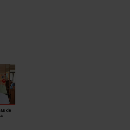
tas de
la