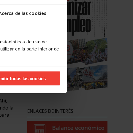
ial para
rios más
Acerca de las cookies
fue el
 estadísticas de uso de
mplo
ilizar en la parte inferior de
s
os
nte fuga
mitir todas las cookies
Ahí,
endo la
ENLACES DE INTERÉS
 para