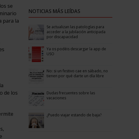
los se
NOTICIAS MÁS LEÍDAS
eminario
 para la
Se actualizan las patologías para
acceder a la jubilación anticipada
por discapacidad
a
es
Ya os podéis descargar la app de
USO
No: si un festivo cae en sábado, no
tienen por qué darte un día libre
la
o de los
Dudas frecuentes sobre las
vacaciones
ermite
¿Puedo viajar estando de baja?
s,
e