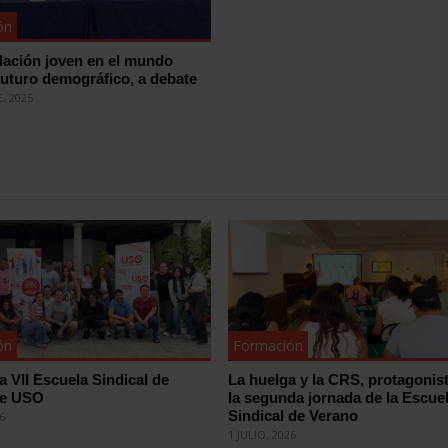
ón
blación joven en el mundo
 futuro demográfico, a debate
, 2025
ón
Formación
la VII Escuela Sindical de
La huelga y la CRS, protagonis
de USO
la segunda jornada de la Escue
Sindical de Verano
26
1 JULIO, 2026