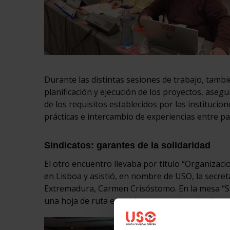
Durante las distintas sesiones de trabajo, tambi
planificación y ejecución de los proyectos, aseg
de los requisitos establecidos por las instituc
prácticas e intercambio de experiencias entre pa
Sindicatos: garantes de la solidaridad
El otro encuentro llevaba por título “Organizaci
en Lisboa y asistió, en nombre de USO, la secret
Extremadura, Carmen Crisóstomo. En la mesa “Sin
una hoja de ruta estratégica para el sindicalismo