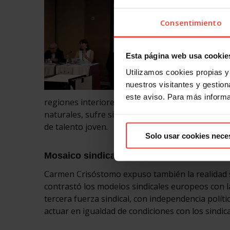
Consentimiento
Esta página web usa cookie
Utilizamos cookies propias y 
nuestros visitantes y gestiona
este aviso. Para más inform
regiones interiores y del sur de Europa. Con un
naturales, sufre sin embargo una escasez de infr
de talento joven.
Solo usar cookies nece
Mosaico sindical europeo: la realidad esp
Carmen Crisóstomo expuso también la realidad si
contrastó los modelos sindicales europeos con la 
tercera fuerza sindical, con independencia polít
actuar en igualdad de condiciones con los sindic