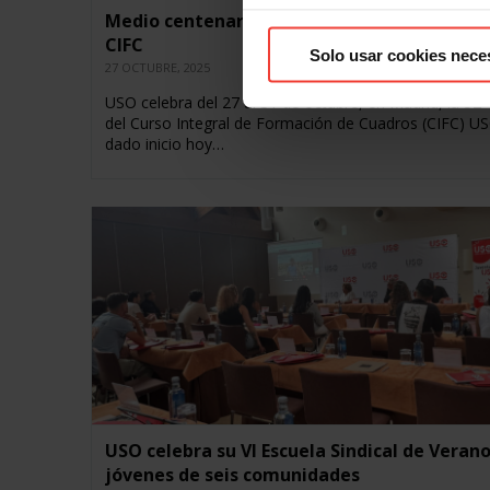
Medio centenar de alumnos en la edición 52
CIFC
Solo usar cookies nece
27 OCTUBRE, 2025
USO celebra del 27 al 31 de octubre, en Madrid, la 52º
del Curso Integral de Formación de Cuadros (CIFC) U
dado inicio hoy…
USO celebra su VI Escuela Sindical de Veran
jóvenes de seis comunidades