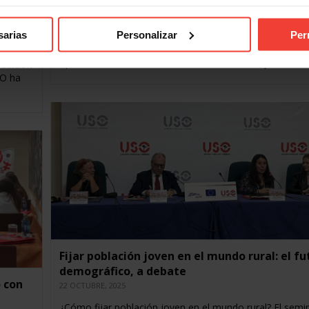
más oferta de cursos
º del
29 DICIEMBRE, 2025
sarias
Personalizar
Per
En 2025, USO ha formado a 5.000 personas, tanto en c
presenciales como telemáticos, y en preparación de
oposiciones La oferta de formación continua y cursos…
 edición
SO ha
Fijar población joven en el mundo rural: el fu
demográfico, a debate
o con
22 OCTUBRE, 2025
¿Cómo fijar población joven en el mundo rural? El semi