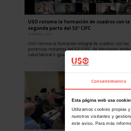
USO retoma la formación de cuadros con la
segunda parte del 52º CIFC
13 ENERO, 2026
USO retoma la formación integral de cuadros con las
ponencias restantes del 52º CIFC, de elecciones sindic
salud laboral e igualdad, entre otras Hoy y mañana,…
Consentimiento
Esta página web usa cookie
Utilizamos cookies propias y 
nuestros visitantes y gestiona
este aviso. Para más inform