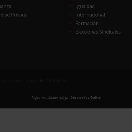
ñanza
Igualdad
idad Privada
Internacional
Formación
Elecciones Sindicales
·
Aviso Legal
·
Canal del informante
Página web desarrollada por
Desarrollos Online