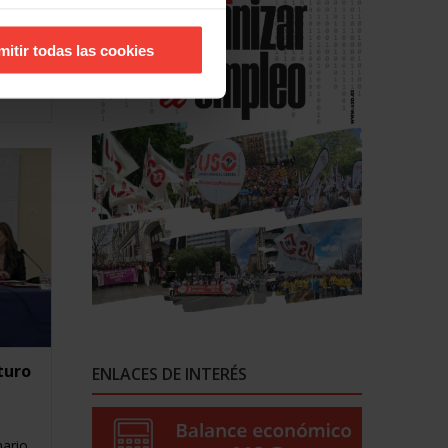
mitir todas las cookies
ursos
turo
ENLACES DE INTERÉS
nario