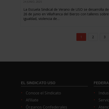
24 JUNIO, 2025
La Escuela Sindical de Verano de USO se desarrolla del
26 de junio en Villafranca del Bierzo con talleres sobre
igualdad, violencia de…
1
2
3
EL SINDICATO USO
FEDERA
Conoce el Sindicato
Indus
Afíliate
Servi
Órganos Confederales
Atenc