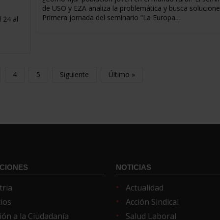
de USO y EZA analiza la problemática y busca solucione
Primera jornada del seminario “La Europa…
 24 al
4
5
Siguiente
Último »
CIONES
NOTICIAS
tria
Actualidad
cios
Acción Sindical
ión a la Ciudadanía
Salud Laboral