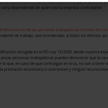
ue denunciamos en numerosas ocasiones: que el derecho a l
d varía dependiendo de quien sea la empresa contratante.
el
fallecimiento de las personas trabajadoras víctimas del cov
cidente de trabajo, sea considerado, a todos los efectos, ac
ificación recogida en el RD-Ley 13/2020, desde nuestra exp
y pocas personas trabajadoras pueden demostrar que la cau
r lo que, en caso de que contraigan el virus, no van a tener 
 la prestación económica si sobreviven y ningún reconocimi