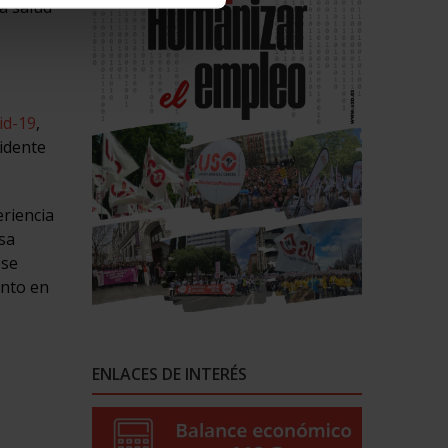
a salud
id-19
,
cidente
eriencia
sa
ese
ento en
ENLACES DE INTERÉS