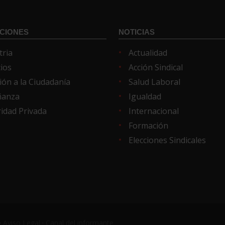
CIONES
NOTICIAS
tria
Actualidad
cios
Acción Sindical
ión a la Ciudadanía
Salud Laboral
ñanza
Igualdad
idad Privada
Internacional
Formación
Elecciones Sindicales
·
Aviso Legal
·
Canal del informante