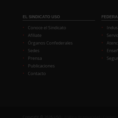
EL SINDICATO USO
FEDERA
Conoce el Sindicato
Indus
Afíliate
Servi
Órganos Confederales
Atenc
Sedes
Ense
Prensa
Segur
Publicaciones
Contacto
Copyright © 2026 USO ·
Política de privacidad
·
Cookies