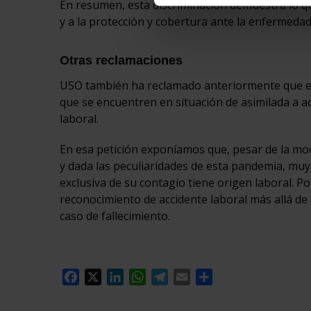
En resumen, esta discriminación demuestra lo q
y a la protección y cobertura ante la enfermeda
Otras reclamaciones
USO también ha reclamado anteriormente que 
que se encuentren en situación de asimilada a ac
laboral.
En esa petición exponíamos que, pesar de la mod
y dada las peculiaridades de esta pandemia, mu
exclusiva de su contagio tiene origen laboral. Po
reconocimiento de accidente laboral más allá de
caso de fallecimiento.
Facebook
X
LinkedIn
WhatsApp
Telegram
Email
Compartir