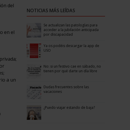
ión del
NOTICIAS MÁS LEÍDAS
Se actualizan las patologías para
acceder a la jubilación anticipada
o en el
por discapacidad
Ya os podéis descargar la app de
USO
privada;
tor
No: si un festivo cae en sábado, no
tienen por qué darte un día libre
es;
rio a un
Dudas frecuentes sobre las
vacaciones
¿Puedo viajar estando de baja?
a