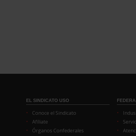
EL SINDICATO USO
FEDERA
Conoce el Sindicato
Indus
Afíliate
Servi
Órganos Confederales
Atenc