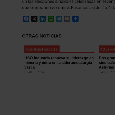
En las elecciones sindicales celebradas en el ce
que componen el comité. Pasamos así de 2 a 4 d
Facebook
X
LinkedIn
WhatsApp
Telegram
Email
Compartir
OTRAS NOTICIAS
Actualidad electoral
Actualida
USO industria renueva su liderazgo en
Dos gran
minería y entra en la siderometalurgia
sindical
vasca
Asturias
13 ABRIL, 2026
8 ABRIL, 20