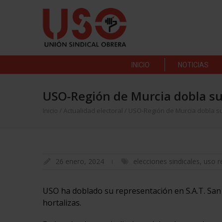
INICIO
NOTICIAS
USO-Región de Murcia dobla su
Inicio
/
Actualidad electoral
/
USO-Región de Murcia dobla s
26 enero, 2024
elecciones sindicales
,
uso r
USO ha doblado su representación en S.A.T. San 
hortalizas.