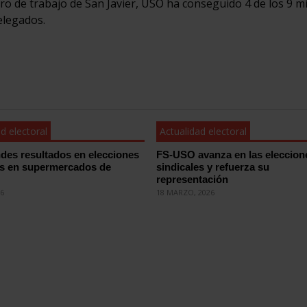
ntro de trabajo de San Javier, USO ha conseguido 4 de los 9 
elegados.
d electoral
Actualidad electoral
des resultados en elecciones
FS-USO avanza en las eleccion
es en supermercados de
sindicales y refuerza su
representación
26
18 MARZO, 2026