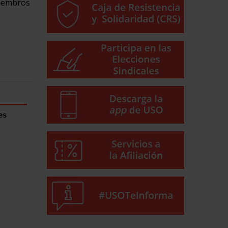
miembros
es