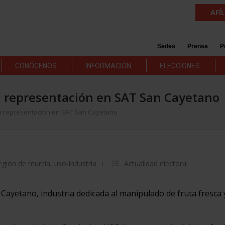
AFÍ
Sedes
Prensa
P
CONÓCENOS
INFORMACIÓN
ELECCIONES
 representación en SAT San Cayetano
u representación en SAT San Cayetano
egión de murcia
,
uso-industria
Actualidad electoral
Cayetano, industria dedicada al manipulado de fruta fresca 