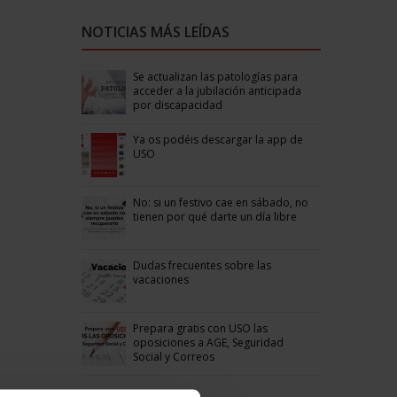
NOTICIAS MÁS LEÍDAS
Se actualizan las patologías para
acceder a la jubilación anticipada
por discapacidad
Ya os podéis descargar la app de
USO
No: si un festivo cae en sábado, no
tienen por qué darte un día libre
Dudas frecuentes sobre las
vacaciones
Prepara gratis con USO las
oposiciones a AGE, Seguridad
Social y Correos