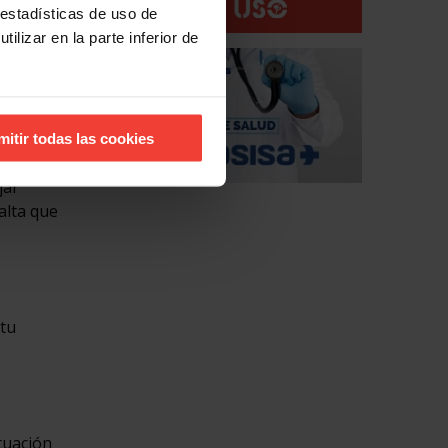
 estadísticas de uso de
ilizar en la parte inferior de
mitir todas las cookies
jar
alta que
 tu
tuación