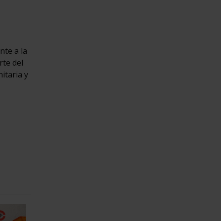
te a la
rte del
itaria y