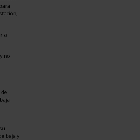
 para
stación,
r a
 y no
 de
baja.
 su
de baja y