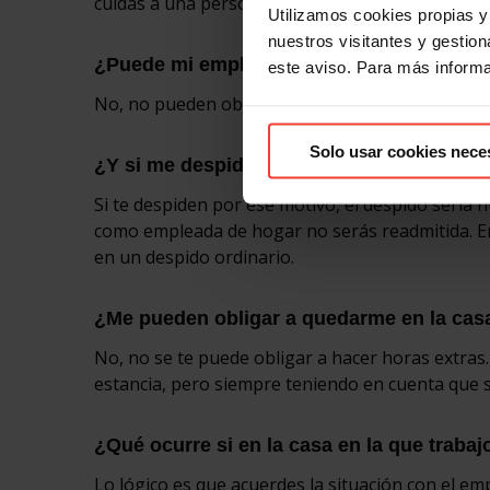
cuidas a una persona dependiente, etc., y que libr
Utilizamos cookies propias y 
nuestros visitantes y gestiona
¿Puede mi empleador/a prohibirme salir a 
este aviso. Para más inform
No, no pueden obligarte a estar en la vivienda, 
Solo usar cookies nece
¿Y si me despiden por ese motivo?
Si te despiden por ese motivo, el despido sería 
como empleada de hogar no serás readmitida. En
en un despido ordinario.
¿Me pueden obligar a quedarme en la cas
No, no se te puede obligar a hacer horas extras
estancia, pero siempre teniendo en cuenta que 
¿Qué ocurre si en la casa en la que traba
Lo lógico es que acuerdes la situación con el e