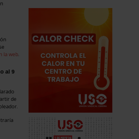
an
ión
se
n la web
.
o al 9
clarado
rtir de
pleador.
traría