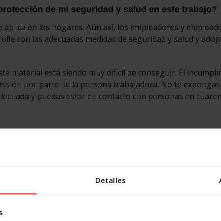
otección de mi seguridad y salud en este trabajo?
 aplica en los hogares. Aún así, los empleadores y emplead
rolle con las adecuadas medidas de seguridad y salud y adopt
e material está siendo muy difícil de conseguir. El incumpl
imisión por parte de la persona trabajadora. No te expongas
 adecuada y puedas estar en contacto con personas en cuare
 por el covid-19 no voy a trabajar, ¿qué puede ocurr
r lo que te pueden despedir. Recuerda que hasta el momento 
e hogar.
Detalles
ranza que tenía acordados si trabajo en régimen inte
n documento que justifique que trabajas de empleada de hog
s