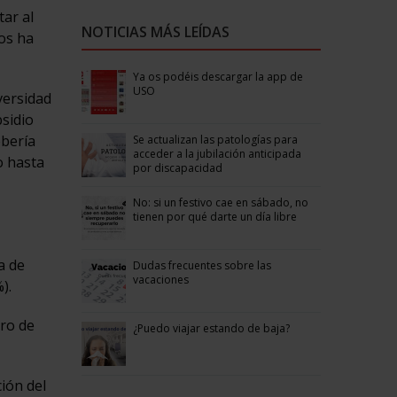
tar al
NOTICIAS MÁS LEÍDAS
os ha
Ya os podéis descargar la app de
USO
versidad
sidio
ebería
Se actualizan las patologías para
acceder a la jubilación anticipada
o hasta
por discapacidad
No: si un festivo cae en sábado, no
tienen por qué darte un día libre
a de
Dudas frecuentes sobre las
vacaciones
).
ero de
¿Puedo viajar estando de baja?
ión del