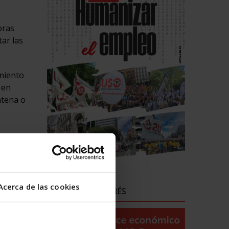
oras
ar las
imiento
 en
ntena o
irme?
no se ha
Acerca de las cookies
ENLACES DE INTERÉS
rno?
ar, que