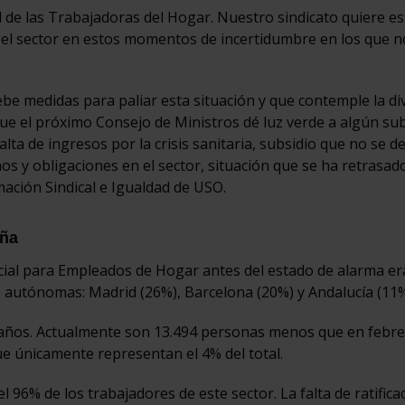
l de las Trabajadoras del Hogar. Nuestro sindicato quiere es
 el sector en estos momentos de incertidumbre en los que n
e medidas para paliar esta situación y que contemple la di
ue el próximo Consejo de Ministros dé luz verde a algún sub
ta de ingresos por la crisis sanitaria, subsidio que no se d
os y obligaciones en el sector, situación que se ha retrasad
ación Sindical e Igualdad de USO.
aña
cial para Empleados de Hogar antes del estado de alarma er
 autónomas: Madrid (26%), Barcelona (20%) y Andalucía (11%
os años. Actualmente son 13.494 personas menos que en febr
 únicamente representan el 4% del total.
6% de los trabajadores de este sector. La falta de ratificac