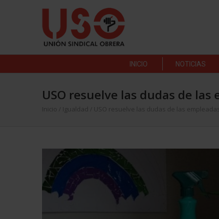
INICIO
NOTICIAS
USO resuelve las dudas de las
Inicio
/
Igualdad
/
USO resuelve las dudas de las empleadas