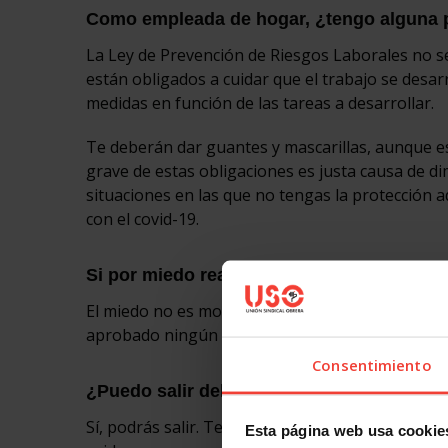
Como empleada de hogar, ¿tengo alguna pr
La Ley de Prevención de Riesgos Laborales no se
están obligados a cuidar que el trabajo se desar
medidas en función de las tareas a desarrollar.
Te deberán dar guantes y mascarillas, aunque est
grave de estas obligaciones es justa causa de d
situaciones en las que no tengas la protección
con el covid-19.
Si por miedo real y efectivo a contagiarme
El miedo no es motivo para no ir a trabajar, po
aprobado ningún subsidio para las empleadas d
Consentimiento
¿Puedo salir del domicilio los días de lib
Sí, podrás salir. Te recomendamos que lleves u
Esta página web usa cookie