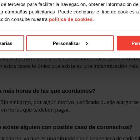
as ese día y te diriges a tu vivienda habitual.
de terceros para facilitar la navegación, obtener información de
r campañas publicitarias. Puede configurar el tipo de cookies a ut
la calle?
ación consulte nuestra
política de cookies
.
pero sí las autoridades gubernativas.
sarias
Personalizar
Per
nulo, por ir contra los derechos fundamentales, pero al traba
 estos casos lo único que existe es una indemnización más 
a más horas de las que acordamos?
. Sin embargo, por algún motivo justificado puede alargarse
son horas que te deben pagar.
jo existe alguien con posible caso de coronavirus?
mpleador/a, ya que es una situación que dependerá de cada si