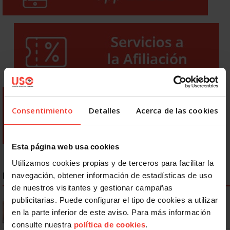
Consentimiento
Detalles
Acerca de las cookies
Esta página web usa cookies
Utilizamos cookies propias y de terceros para facilitar la
NOTICIAS MÁS LEÍDAS
navegación, obtener información de estadísticas de uso
de nuestros visitantes y gestionar campañas
publicitarias. Puede configurar el tipo de cookies a utilizar
Se actualizan las patologías para acceder a la jubilación
anticipada por discapacidad
en la parte inferior de este aviso. Para más información
consulte nuestra
política de cookies
.