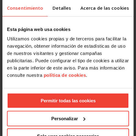
subir en julio
Consentimiento
Detalles
Acerca de las cookies
4 AGOSTO, 2026
Esta página web usa cookies
Utilizamos cookies propias y de terceros para facilitar la
navegación, obtener información de estadísticas de uso
de nuestros visitantes y gestionar campañas
publicitarias. Puede configurar el tipo de cookies a utilizar
en la parte inferior de este aviso. Para más información
consulte nuestra
política de cookies
.
Actualidad
Mercado laboral 2026: más indefinidos sobre el papel, más
precariedad en la práctica
31 JULIO, 2026
Permitir todas las cookies
Personalizar