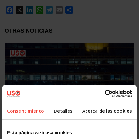
Facebook
X
LinkedIn
WhatsApp
Telegram
Email
Compartir
OTRAS NOTICIAS
Salud laboral
Consentimiento
Detalles
Acerca de las cookies
Presentismo, ir a trabajar enfermo por miedo: el problema
que ninguna empresa quiere medir
5 AGOSTO, 2026
Esta página web usa cookies