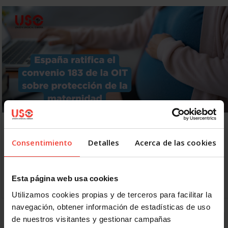
España ratifica el Convenio 183 OIT sobre la
Protección de la Maternidad
Consentimiento
Detalles
Acerca de las cookies
12 ENERO, 2026
España ratifica el Convenio 183 sobre la Protección de la
Maternidad, que obliga a armonizar las leyes al respecto,
Esta página web usa cookies
pero lo hace 25 años después…
Utilizamos cookies propias y de terceros para facilitar la
navegación, obtener información de estadísticas de uso
de nuestros visitantes y gestionar campañas
1
2
3
4
5
Siguiente
Último »