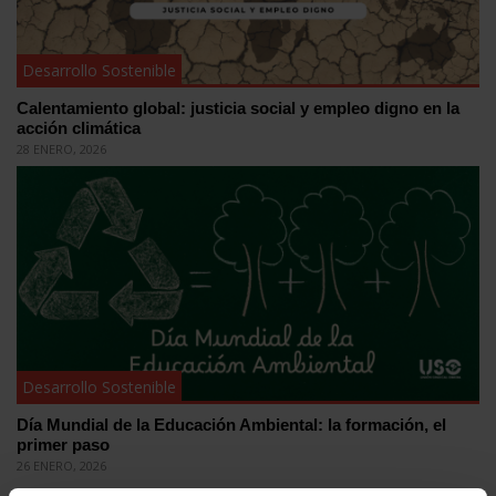
Desarrollo Sostenible
Calentamiento global: justicia social y empleo digno en la
acción climática
28 ENERO, 2026
Desarrollo Sostenible
Día Mundial de la Educación Ambiental: la formación, el
primer paso
26 ENERO, 2026