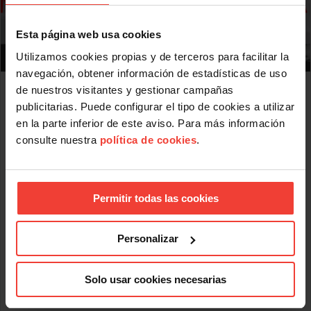
Esta página web usa cookies
Utilizamos cookies propias y de terceros para facilitar la
navegación, obtener información de estadísticas de uso
Mercado laboral 2026: más indefinidos sobre el
de nuestros visitantes y gestionar campañas
papel, más precariedad en la práctica
publicitarias. Puede configurar el tipo de cookies a utilizar
JULIO 31, 2026
en la parte inferior de este aviso. Para más información
USO analiza la situación del mercado laboral en el primer
consulte nuestra
política de cookies
.
semestre de 2026 donde uno de cada cinco contratos dura
menos de una semana
El informe de USO sobre el comportamiento del mercado
Permitir todas las cookies
laboral en el primer semestre de 2026 revela algunos datos
significativos: uno de cada cinco contratos dura menos de
una semana; casi la mitad de los parados lleva más de un
año sin empleo y los salarios pactados en convenio han
Personalizar
perdido más de 6 puntos frente al IPC desde 2021.
Los datos del primer semestre de 2026 ofrecen una imagen
Solo usar cookies necesarias
Leer más