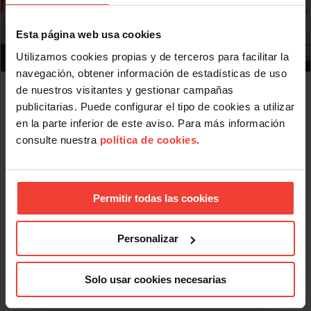
Esta página web usa cookies
Utilizamos cookies propias y de terceros para facilitar la
navegación, obtener información de estadísticas de uso
Mercado laboral 2026: más indefinidos sobre el
de nuestros visitantes y gestionar campañas
papel, más precariedad en la práctica
publicitarias. Puede configurar el tipo de cookies a utilizar
JULIO 31, 2026
en la parte inferior de este aviso. Para más información
USO analiza la situación del mercado laboral en el primer
consulte nuestra
política de cookies
.
semestre de 2026 donde uno de cada cinco contratos dura
menos de una semana
El informe de USO sobre el comportamiento del mercado
Permitir todas las cookies
laboral en el primer semestre de 2026 revela algunos datos
significativos: uno de cada cinco contratos dura menos de
una semana; casi la mitad de los parados lleva más de un
año sin empleo y los salarios pactados en convenio han
Personalizar
perdido más de 6 puntos frente al IPC desde 2021.
Los datos del primer semestre de 2026 ofrecen una imagen
Solo usar cookies necesarias
Leer más