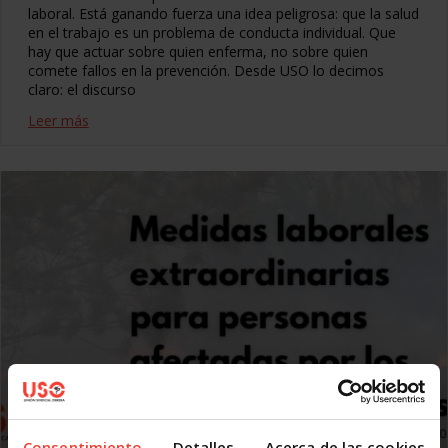
laboral. Está ganando fuerza una idea peligrosa: que la salud
en el trabajo es un problema de conducta individual. Que
hay que actuar sobre quien enferma, no sobre quien
comete fallos en la prevención. Desde USO lo decimos
claro: el discurso
Leer más
Consentimiento
Detalles
Acerca de las cookies