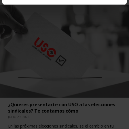
¿Quieres presentarte con USO a las elecciones
sindicales? Te contamos cómo
JULIO 29, 2026
En las próximas elecciones sindicales, sé el cambio en tu