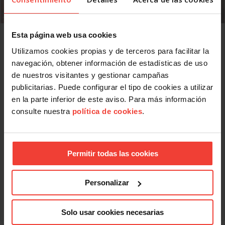
Estas son las medidas de protección laboral para
Esta página web usa cookies
personas afectadas por los incendios
Utilizamos cookies propias y de terceros para facilitar la
JULIO 30, 2026
navegación, obtener información de estadísticas de uso
USO te explica las medidas de protección laboral para
de nuestros visitantes y gestionar campañas
afectados por los incendios: prestación extraordinaria,
publicitarias. Puede configurar el tipo de cookies a utilizar
ampliación del permiso por fallecimiento, etc.
en la parte inferior de este aviso. Para más información
Hoy se ha publicado en el BOE el Real Decreto-ley 20/2026,
consulte nuestra
política de cookies
.
de 29 de julio, por el que se establecen medidas urgentes
de protección laboral y social frente a los incendios
forestales. USO te explica cuáles son las medidas
extraordinarias que recoge para proteger a personas
Permitir todas las cookies
trabajadoras, empresas y autónomos, afectados por la
terrible ola de incendios forestales que asola nuestro país.
¿Qué medidas de protección laboral se han aprobado?
Personalizar
El nuevo Real Decreto-ley
Leer más
Solo usar cookies necesarias