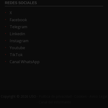
REDES SOCIALES
X
Facebook
Telegram
Linkedin
Instagram
Youtube
TikTok
Canal WhatsApp
Copyright © 2026 USO ·
Política de privacidad
·
Cookies
·
Aviso Legal
·
Canal del informante