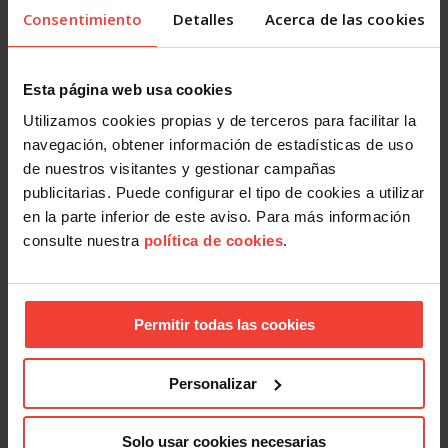
Ley Orgánica de Violencia Vicaria
Consentimiento
Detalles
Acerca de las cookies
16 JULIO, 2026
Esta página web usa cookies
Utilizamos cookies propias y de terceros para facilitar la
navegación, obtener información de estadísticas de uso
de nuestros visitantes y gestionar campañas
publicitarias. Puede configurar el tipo de cookies a utilizar
en la parte inferior de este aviso. Para más información
Igualdad
consulte nuestra
política de cookies
.
Discriminación LGTBIQ+: el 77,8% del colectivo oculta su
identidad en el trabajo
26 JUNIO, 2026
Permitir todas las cookies
Personalizar
Solo usar cookies necesarias