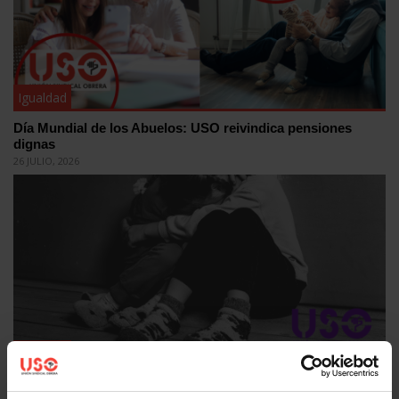
Igualdad
Día Mundial de los Abuelos: USO reivindica pensiones
dignas
26 JULIO, 2026
Igualdad
El Consejo de Ministros y Ministras aprueba el Proyecto de