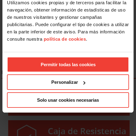
Utilizamos cookies propias y de terceros para facilitar la
Igualdad
navegación, obtener información de estadísticas de uso
Discriminación LGTBIQ+: el 77,8% del colectivo oculta su
de nuestros visitantes y gestionar campañas
identidad en el trabajo
publicitarias. Puede configurar el tipo de cookies a utilizar
26 JUNIO, 2026
en la parte inferior de este aviso. Para más información
consulte nuestra
política de cookies
.
Permitir todas las cookies
ENLACES DESTACADOS
Personalizar
Solo usar cookies necesarias