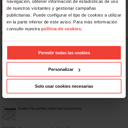
navegación, obtener información de estadísticas de uso
de nuestros visitantes y gestionar campañas
publicitarias. Puede configurar el tipo de cookies a utilizar
en la parte inferior de este aviso. Para más información
consulte nuestra
política de cookies
.
NOTICIAS MÁS LEÍDAS
Ya os podéis descargar la app de USO
Permitir todas las cookies
Se actualizan las patologías para acceder a la jubilación
Personalizar
anticipada por discapacidad
Solo usar cookies necesarias
No: si un festivo cae en sábado, no tienen por qué darte un día
libre
Dudas frecuentes sobre las vacaciones