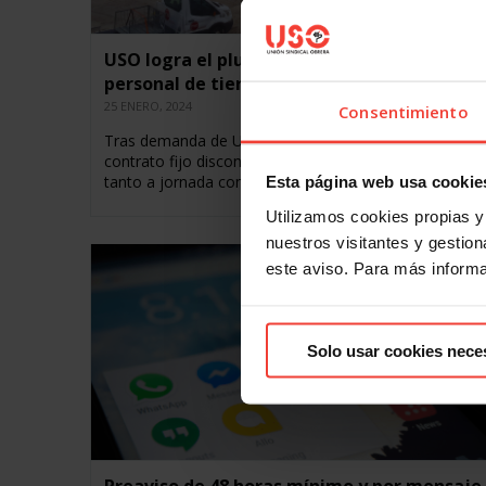
USO logra el plus de fijo discontinuo para el
personal de tierra de Iberia a tiempo parcia
25 ENERO, 2024
Consentimiento
Tras demanda de USO, los trabajadores de Iberia con
contrato fijo discontinuo percibirán el plus, de 174,72 
tanto a jornada completa como parcial Más de…
Esta página web usa cookie
Utilizamos cookies propias y 
nuestros visitantes y gestiona
este aviso. Para más inform
Solo usar cookies nece