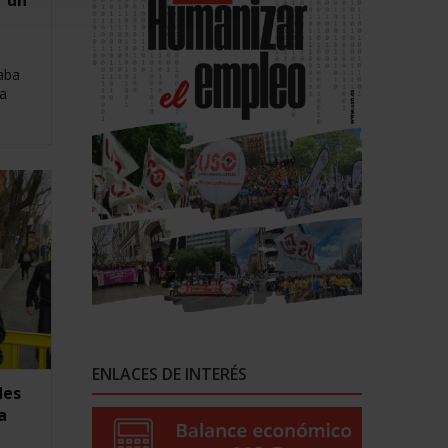
r un
aba
a
ENLACES DE INTERÉS
des
a