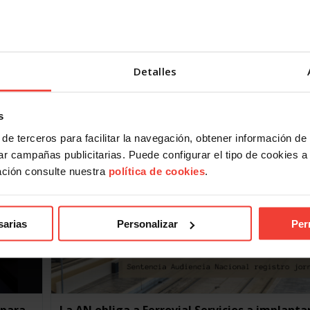
Obstáculos al plan de igualdad: contra la lib
l
sindical y la negociación colectiva
23 ENERO, 2024
Detalles
Analizamos la sentencia de la Audiencia Nacional que
euros,
condena a una empresa por poner obstáculos a la
negociación de un plan de igualdad Condena a una…
s
de terceros para facilitar la navegación, obtener información de
r campañas publicitarias. Puede configurar el tipo de cookies a ut
ación consulte nuestra
política de cookies
.
sarias
Personalizar
Per