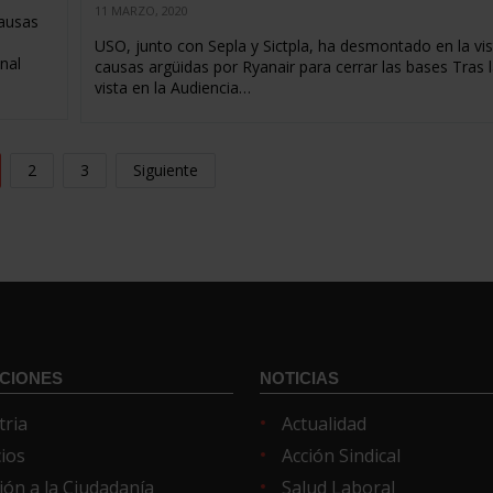
11 MARZO, 2020
causas
USO, junto con Sepla y Sictpla, ha desmontado en la vis
nal
causas argüidas por Ryanair para cerrar las bases Tras 
vista en la Audiencia…
2
3
Siguiente
CIONES
NOTICIAS
tria
Actualidad
cios
Acción Sindical
ión a la Ciudadanía
Salud Laboral