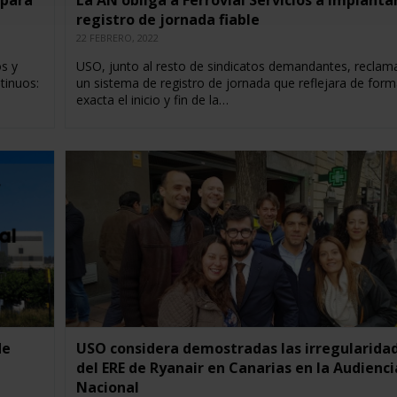
 para
La AN obliga a Ferrovial Servicios a implanta
registro de jornada fiable
22 FEBRERO, 2022
s y
USO, junto al resto de sindicatos demandantes, reclam
tinuos:
un sistema de registro de jornada que reflejara de form
exacta el inicio y fin de la…
de
USO considera demostradas las irregularida
del ERE de Ryanair en Canarias en la Audienci
Nacional