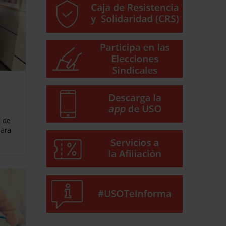
o de
para