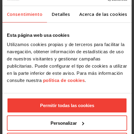
Salud laboral
Presentismo, ir a trabajar enfermo por miedo: el problema
Consentimiento
Detalles
Acerca de las cookies
que ninguna empresa quiere medir
5 AGOSTO, 2026
Esta página web usa cookies
Utilizamos cookies propias y de terceros para facilitar la
navegación, obtener información de estadísticas de uso
de nuestros visitantes y gestionar campañas
publicitarias. Puede configurar el tipo de cookies a utilizar
en la parte inferior de este aviso. Para más información
consulte nuestra
política de cookies
.
Salud laboral
Se actualizan las patologías para acceder a la jubilación
anticipada por discapacidad
Permitir todas las cookies
3 AGOSTO, 2026
Personalizar