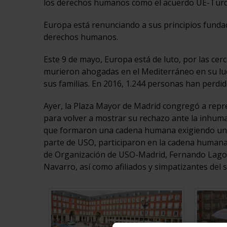
los derechos humanos como el acuerdo UE-Turq
Europa está renunciando a sus principios fundaci
derechos humanos.
Este 9 de mayo, Europa está de luto, por las cer
murieron ahogadas en el Mediterráneo en su luc
sus familias. En 2016, 1.244 personas han perdid
Ayer, la Plaza Mayor de Madrid congregó a repres
para volver a mostrar su rechazo ante la inhuma
que formaron una cadena humana exigiendo una 
parte de USO, participaron en la cadena humana el
de Organización de USO-Madrid, Fernando Lago, y
Navarro, así como afiliados y simpatizantes del s