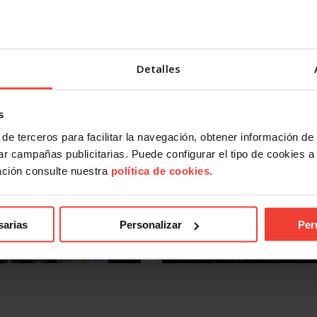
Detalles
de Vicente y Fernando Lago en
El Padre Ángel con Belén Navar
la concentración.
USO-Madrid.
s
de terceros para facilitar la navegación, obtener información de
r campañas publicitarias. Puede configurar el tipo de cookies a ut
ación consulte nuestra
política de cookies
.
sarias
Personalizar
Per