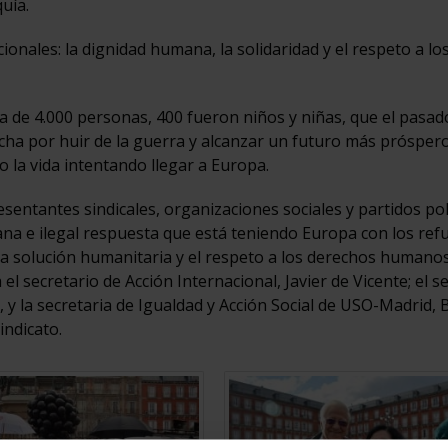
uía.
onales: la dignidad humana, la solidaridad y el respeto a lo
ca de 4.000 personas, 400 fueron niños y niñas, que el pasa
ha por huir de la guerra y alcanzar un futuro más prósper
o la vida intentando llegar a Europa.
entantes sindicales, organizaciones sociales y partidos pol
na e ilegal respuesta que está teniendo Europa con los ref
solución humanitaria y el respeto a los derechos humanos
 secretario de Acción Internacional, Javier de Vicente; el s
 la secretaria de Igualdad y Acción Social de USO-Madrid, 
indicato.