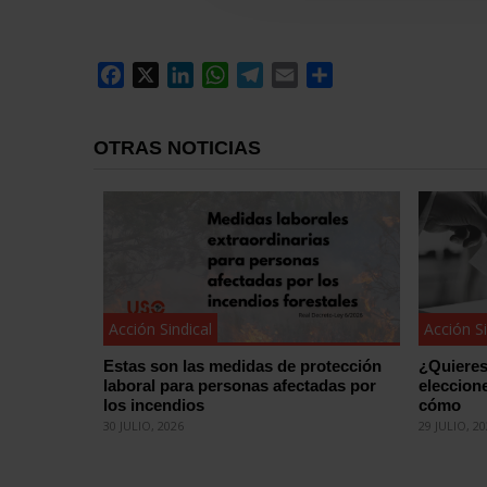
Facebook
X
LinkedIn
WhatsApp
Telegram
Email
Compartir
OTRAS NOTICIAS
Acción Sindical
Acción Si
Estas son las medidas de protección
¿Quieres
laboral para personas afectadas por
eleccion
los incendios
cómo
30 JULIO, 2026
29 JULIO, 2