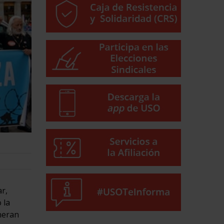
r,
 la
neran