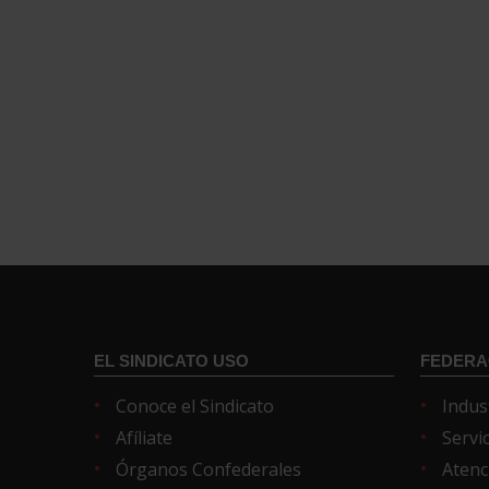
EL SINDICATO USO
FEDERA
Conoce el Sindicato
Indus
Afíliate
Servi
Órganos Confederales
Atenc