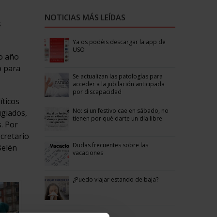
NOTICIAS MÁS LEÍDAS
s
Ya os podéis descargar la app de
USO
do año
o para
Se actualizan las patologías para
acceder a la jubilación anticipada
por discapacidad
íticos
No: si un festivo cae en sábado, no
ugiados,
tienen por qué darte un día libre
. Por
ecretario
Dudas frecuentes sobre las
Belén
vacaciones
¿Puedo viajar estando de baja?