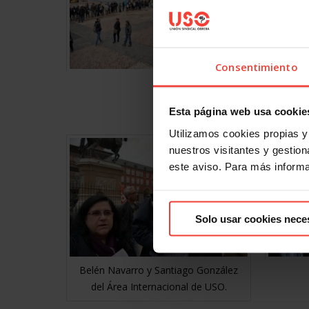
Consentimiento
Javier 
Esta página web usa cookie
Utilizamos cookies propias y 
nuestros visitantes y gestiona
este aviso. Para más inform
Solo usar cookies nece
Belén Navarro y Santiago González
del Área Internacional de USO.