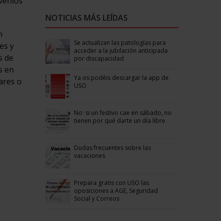
nvenios
NOTICIAS MÁS LEÍDAS
n
Se actualizan las patologías para
es y
acceder a la jubilación anticipada
s de
por discapacidad
s en
Ya os podéis descargar la app de
ares o
USO
No: si un festivo cae en sábado, no
tienen por qué darte un día libre
Dudas frecuentes sobre las
vacaciones
Prepara gratis con USO las
oposiciones a AGE, Seguridad
Social y Correos