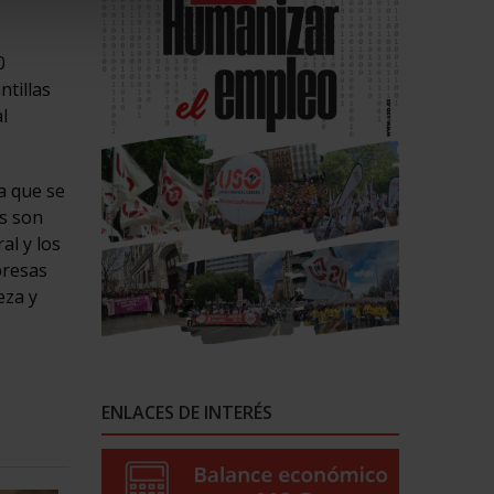
0
ntillas
l
a que se
s son
al y los
presas
eza y
ENLACES DE INTERÉS