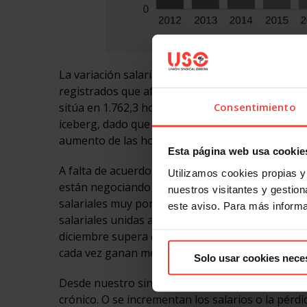
La variación salarial media pactada hasta mayo 
registrados que afectan a 644.33 empresas y 4,4 
Consentimiento
sitúa en 1.762,3 horas al año por trabajador; jo
iceberg, dado que la realidad fuera de las jorn
aumento de las horas extraordinarias que no se r
Esta página web usa cookie
A falta de acuerdo por parte de CCOO, UGT y CE
Utilizamos cookies propias y 
están negociando dicho incremento-, en estos 
nuestros visitantes y gestiona
salariales muy por debajo de lo que ya habían ce
este aviso. Para más inform
salariales unidas a la devaluación salarial crón
diciembre supera con creces los incrementos ne
cada vez ganan menos.
Solo usar cookies nece
Desde nuestro sindicato, seguimos mostrando 
crónico. O se incrementan los salarios o la pérd