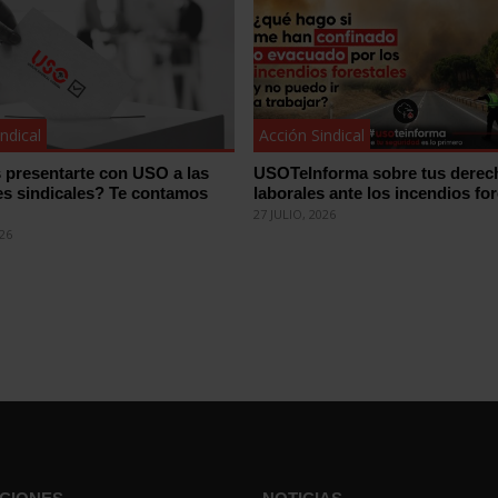
ndical
Acción Sindical
 presentarte con USO a las
USOTeInforma sobre tus derec
es sindicales? Te contamos
laborales ante los incendios for
27 JULIO, 2026
026