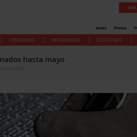
AFÍ
Sedes
Prensa
P
CONÓCENOS
INFORMACIÓN
ELECCIONES
rmados hasta mayo
os hasta mayo