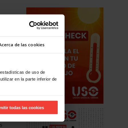
s
tada, se
Acerca de las cookies
del
un
 sólo
 estadísticas de uso de
s
ilizar en la parte inferior de
e
adoras
mitir todas las cookies
nto
os