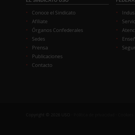
EL SINDICATO USO
FEDERA
Conoce el Sindicato
Indus
Afíliate
Servi
Órganos Confederales
Atenc
Sedes
Ense
Prensa
Segur
Publicaciones
Contacto
Copyright © 2026 USO ·
Política de privacidad
·
Cookies