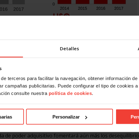
se mantiene en el 1,27%, teniendo en cuenta 2.129 convenio
millones de trabajadores. En relación a la jornada media pac
Detalles
rnada que sigue incrementándose y que tan solo es la punta 
adas anuales pactadas son turnos de trabajo maratonianos y 
etribuyen en su totalidad, según la EPA, casi el 50%.
s
OE-CEPYME sobre el incremento salarial de 2017 -porque no
de terceros para facilitar la navegación, obtener información de
primeros cinco meses continúan manteniéndose incremento
r campañas publicitarias. Puede configurar el tipo de cookies a ut
rrado para años anteriores en el III AENC. Estas variaciones
ación consulte nuestra
política de cookies
.
ica de los últimos años y sumado al aumento del IPC que desd
gociados, dan como resultado que los trabajadores y trabaj
sarias
Personalizar
Per
nuestro desacuerdo y preocupación ante este empobrecime
ida de poder adquisitivo fomentará aún más los desequilibri