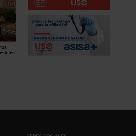
hos
estales