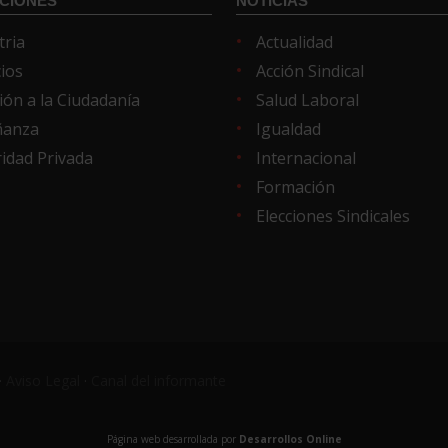
CIONES
NOTICIAS
tria
Actualidad
cios
Acción Sindical
ión a la Ciudadanía
Salud Laboral
ñanza
Igualdad
idad Privada
Internacional
Formación
Elecciones Sindicales
·
Aviso Legal
·
Canal del informante
Página web desarrollada por
Desarrollos Online