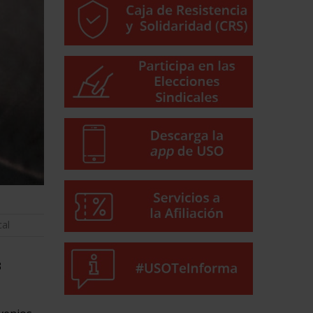
cal
3