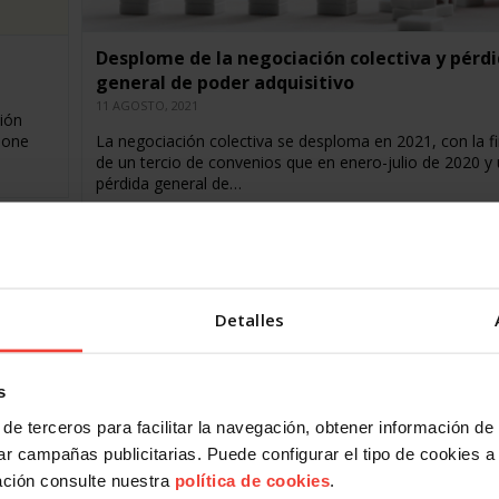
Desplome de la negociación colectiva y pérd
general de poder adquisitivo
11 AGOSTO, 2021
ción
pone
La negociación colectiva se desploma en 2021, con la f
de un tercio de convenios que en enero-julio de 2020 y
pérdida general de…
Detalles
s
de terceros para facilitar la navegación, obtener información de
r campañas publicitarias. Puede configurar el tipo de cookies a ut
 en
ación consulte nuestra
política de cookies
.
Disminuyen los convenios registrados hasta