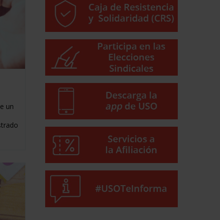
e un
strado