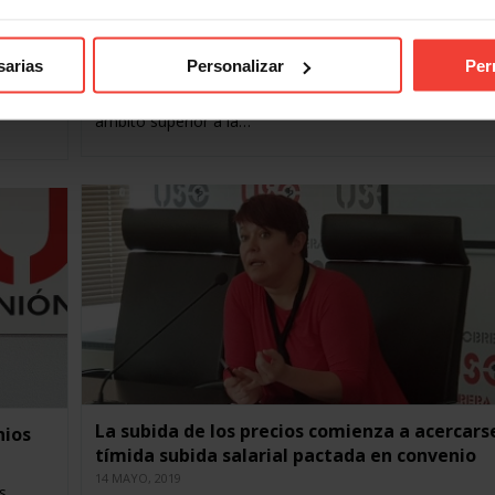
n
mayo
15 JUNIO, 2019
sarias
Personalizar
Per
En los cinco primeros meses de 2019, se han firmado y
a
registrado 295 convenios colectivos, 222 de empresa y
ajo que
ámbito superior a la…
La subida de los precios comienza a acercarse
nios
tímida subida salarial pactada en convenio
14 MAYO, 2019
s