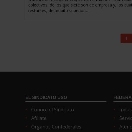
colectivos, de los que siete son de empresa y, los cua
restantes, de ámbito superior…
1
EL SINDICATO USO
FEDERA
Conoce el Sindicato
Indus
Afíliate
Servi
Órganos Confederales
Atenc