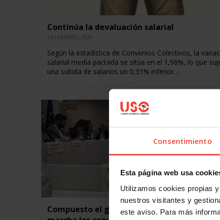
Continúa la devaluación salarial
16 FEBRERO, 2020
Según la estadística de Convenios Colectivos, la varia
salarial media pactada se sitúa en el 1,98%, lo que su
una subida de salarios un 0,31% inferior…
Consentimiento
Esta página web usa cookie
Utilizamos cookies propias y 
nuestros visitantes y gestiona
Compuesto el grupo de trabajo que pondrá
este aviso. Para más inform