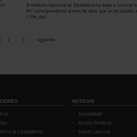
tro
El Instituto Nacional de Estadística ha dado a conocer h
IPC correspondiente al mes de abril, que se ha situado e
1,5%, dos…
2
3
Siguiente
CIONES
NOTICIAS
tria
Actualidad
cios
Acción Sindical
ión a la Ciudadanía
Salud Laboral