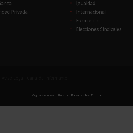
ñanza
Igualdad
idad Privada
Internacional
Formación
Elecciones Sindicales
·
Aviso Legal
·
Canal del informante
Página web desarrollada por
Desarrollos Online