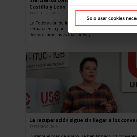
marcha los convenios de Transición Justa e
Castilla y León
19 OCTUBRE, 2019
Solo usar cookies nece
La Federación de Industria de USO ha participado est
semana en la puesta en marcha de los grupos de trab
desarrollarán las actuaciones y…
La recuperación sigue sin llegar a los conve
17 FEBRERO, 2019
Durante el mes de enero, se han firmado 11 convenio