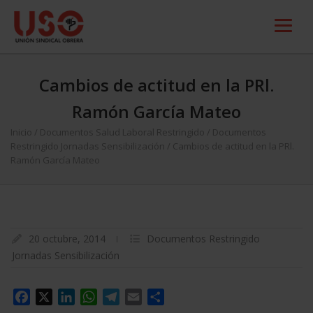
Cambios de actitud en la PRl.
Ramón García Mateo
Inicio
/
Documentos Salud Laboral Restringido
/
Documentos
Restringido Jornadas Sensibilización
/
Cambios de actitud en la PRl.
Ramón García Mateo
20 octubre, 2014
Documentos Restringido
Jornadas Sensibilización
Facebook
X
LinkedIn
WhatsApp
Telegram
Email
Compartir