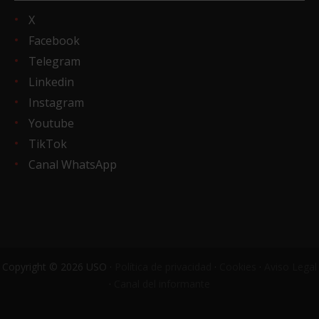
X
Facebook
Telegram
Linkedin
Instagram
Youtube
TikTok
Canal WhatsApp
Copyright © 2026 USO ·
Política de privacidad
·
Cookies
·
Aviso Legal
·
Canal del informante