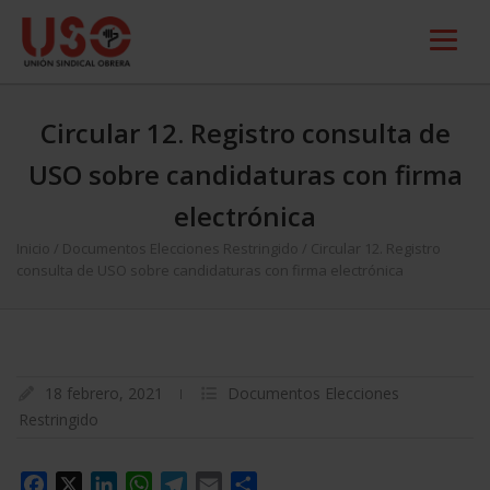
Circular 12. Registro consulta de
USO sobre candidaturas con firma
electrónica
Inicio
/
Documentos Elecciones Restringido
/
Circular 12. Registro
consulta de USO sobre candidaturas con firma electrónica
18 febrero, 2021
Documentos Elecciones
Restringido
Facebook
X
LinkedIn
WhatsApp
Telegram
Email
Compartir