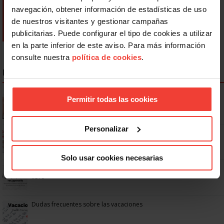
navegación, obtener información de estadísticas de uso
de nuestros visitantes y gestionar campañas
publicitarias. Puede configurar el tipo de cookies a utilizar
en la parte inferior de este aviso. Para más información
consulte nuestra
política de cookies
.
NOTICIAS MÁS LEÍDAS
Se actualizan las patologías para acceder a la jubilación
Permitir todas las cookies
anticipada por discapacidad
Personalizar
Ya os podéis descargar la app de USO
Solo usar cookies necesarias
No: si un festivo cae en sábado, no tienen por qué darte un día
libre
Dudas frecuentes sobre las vacaciones