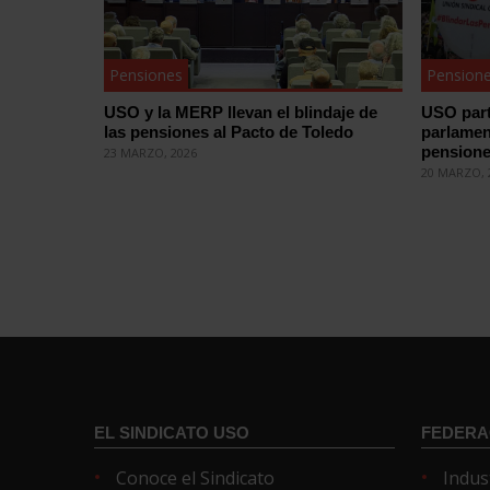
Pensiones
Pension
USO y la MERP llevan el blindaje de
USO part
las pensiones al Pacto de Toledo
parlamen
pension
23 MARZO, 2026
20 MARZO, 
EL SINDICATO USO
FEDERA
Conoce el Sindicato
Indus