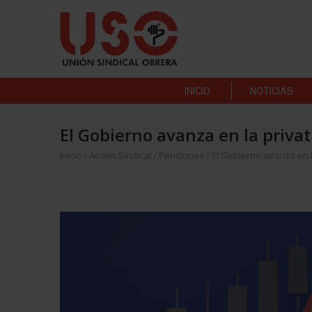
INICIO
NOTICIAS
El Gobierno avanza en la privat
Inicio
/
Acción Sindical
/
Pensiones
/
El Gobierno avanza en l