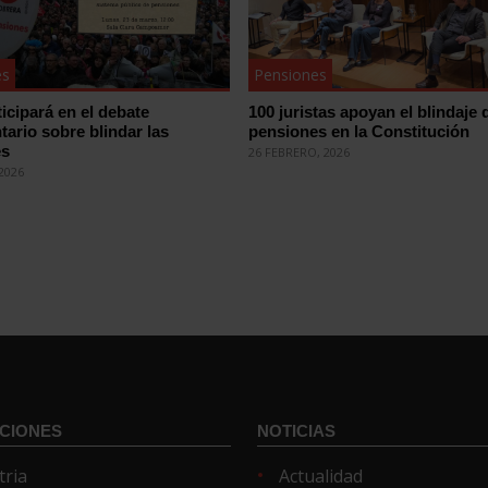
es
Pensiones
icipará en el debate
100 juristas apoyan el blindaje 
tario sobre blindar las
pensiones en la Constitución
es
26 FEBRERO, 2026
2026
CIONES
NOTICIAS
tria
Actualidad