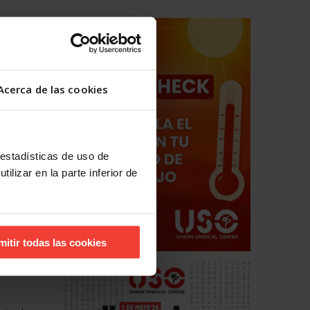
pio de
esume
Acerca de las cookies
 Consejo
 mínimos
 estadísticas de uso de
s que
ilizar en la parte inferior de
ente con
e lucren
mitir todas las cookies