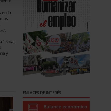
miento
 en la
hemos
s
es”.
a “llenar
e
ria y
ENLACES DE INTERÉS