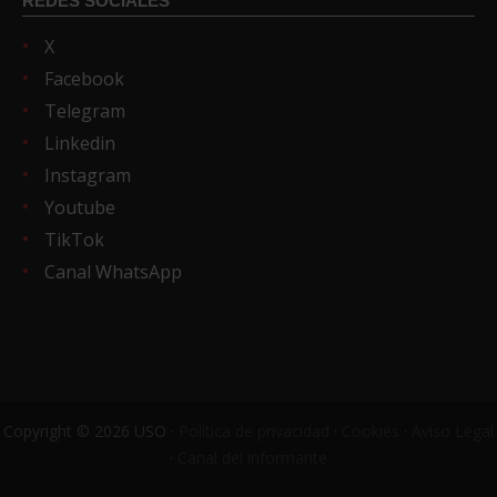
REDES SOCIALES
X
Facebook
Telegram
Linkedin
Instagram
Youtube
TikTok
Canal WhatsApp
Copyright © 2026 USO ·
Política de privacidad
·
Cookies
·
Aviso Legal
·
Canal del informante