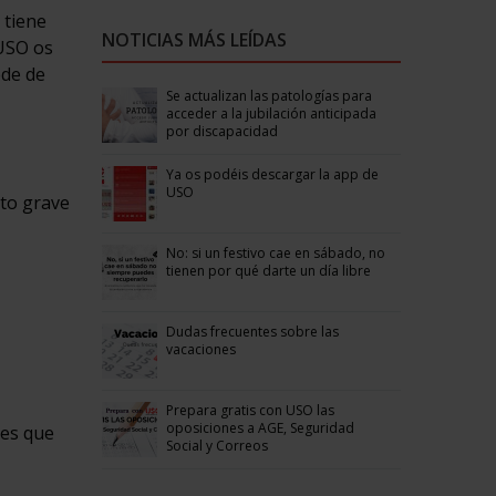
 tiene
NOTICIAS MÁS LEÍDAS
 USO os
ede de
Se actualizan las patologías para
acceder a la jubilación anticipada
por discapacidad
Ya os podéis descargar la app de
USO
nto grave
No: si un festivo cae en sábado, no
tienen por qué darte un día libre
Dudas frecuentes sobre las
vacaciones
Prepara gratis con USO las
oposiciones a AGE, Seguridad
res que
Social y Correos