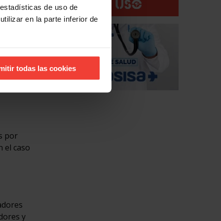
 estadísticas de uso de
ilizar en la parte inferior de
judicial
mitir todas las cookies
s por
 el caso
adores
dores y