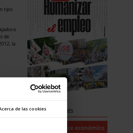
n tipo
ajadora
as de
2012, la
.
as,
Acerca de las cookies
ENLACES DE INTERÉS
usas