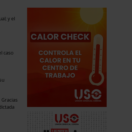
al; y el
el caso
su
 Gracias
dictada