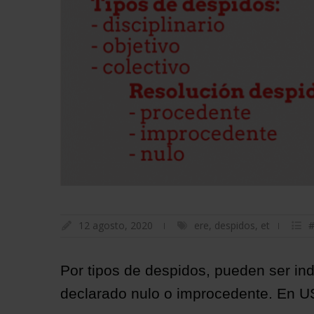
12 agosto, 2020
ere
,
despidos
,
et
Por tipos de despidos, pueden ser indiv
declarado nulo o improcedente. En US