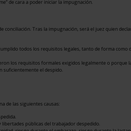
me” de cara a poder iniciar la impugnación.
 conciliación. Tras la impugnación, será el juez quien decla
mplido todos los requisitos legales, tanto de forma como 
on los requisitos formales exigidos legalmente o porque l
n suficientemente el despido.
a de las siguientes causas:
spedida.
libertades públicas del trabajador despedido.
idad, riesgo durante el embarazo, riesgo durante la lactan