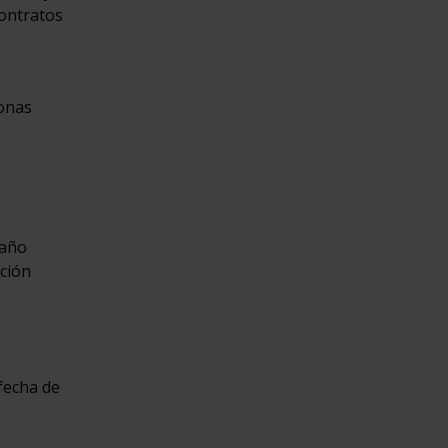
contratos
sonas
 año
ación
fecha de