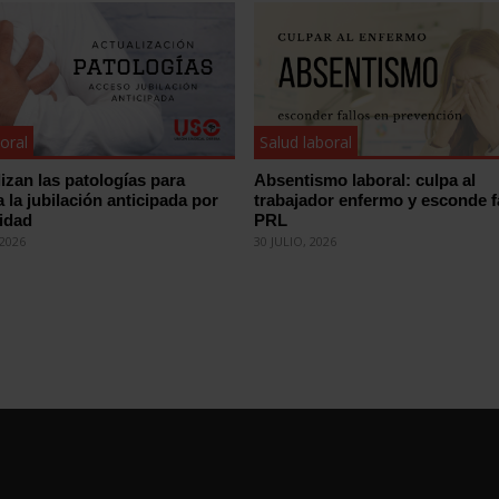
oral
Salud laboral
izan las patologías para
Absentismo laboral: culpa al
 la jubilación anticipada por
trabajador enfermo y esconde f
idad
PRL
2026
30 JULIO, 2026