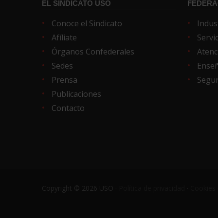
EL SINDICATO USO
FEDERA
Conoce el Sindicato
Indus
Afíliate
Servi
Órganos Confederales
Atenc
Sedes
Ense
Prensa
Segur
Publicaciones
Contacto
Copyright © 2026 USO ·
Política de privacidad
·
Cookies