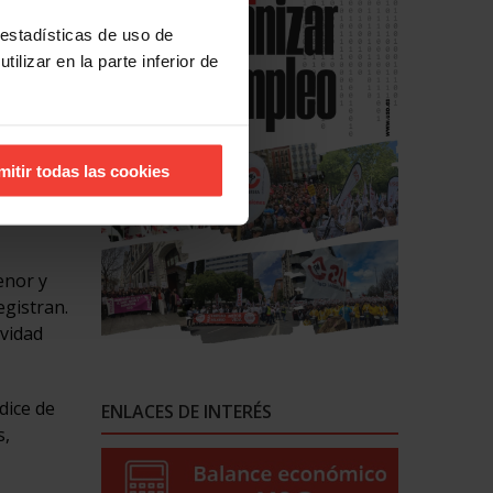
as
 estadísticas de uso de
ilizar en la parte inferior de
mitir todas las cookies
ores en
enor y
egistran.
ividad
dice de
ENLACES DE INTERÉS
s,