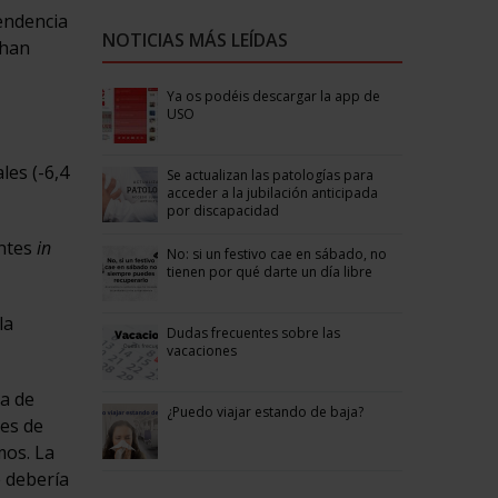
tendencia
NOTICIAS MÁS LEÍDAS
 han
Ya os podéis descargar la app de
USO
les (-6,4
Se actualizan las patologías para
acceder a la jubilación anticipada
por discapacidad
entes
in
No: si un festivo cae en sábado, no
tienen por qué darte un día libre
la
Dudas frecuentes sobre las
vacaciones
a de
¿Puedo viajar estando de baja?
nes de
mos. La
 debería