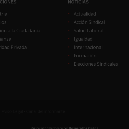
CIONES
NOTICIAS
tria
Actualidad
cios
Acción Sindical
ión a la Ciudadanía
Salud Laboral
ñanza
Igualdad
idad Privada
Internacional
Formación
Elecciones Sindicales
·
Aviso Legal
·
Canal del informante
Página web desarrollada por
Desarrollos Online