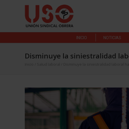
INICIO
NOTICIAS
Disminuye la siniestralidad la
Inicio
/
Salud laboral
/
Disminuye la siniestralidad laboral 