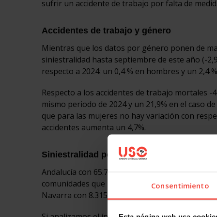
sufrir un accidente de trabajo por falta de medi
Accidentes de trabajo y género
Mientras que los datos por género ponen de ma
siniestralidad hasta septiembre de este año (-2,
respecto a 2024: un 0,4 % en hombres y un 2,4 %
Respecto a los accidentes de trabajo mortales -
mismo periodo de 2024 y un 21,9% en el caso de 
que para las mujeres no hay variación con respec
accidentes aumenta un 4,7%.
Siniestralidad por comunidades autónom
Andalucía con 65.748 accidentes de trabajo; Cata
comunidades que más accidentes de trabajo regis
Consentimiento
Navarra con 8.315, las que menos.
Si analizamos el índice de incidencia, observam
Esta página web usa cookie