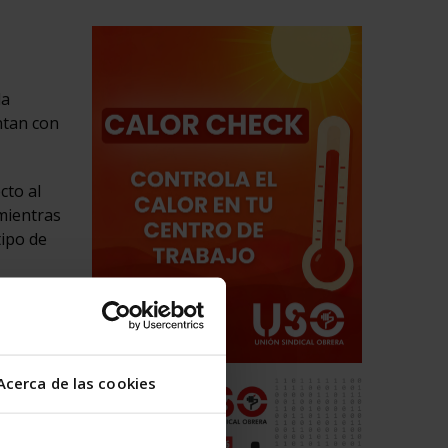
la
tan con
cto al
 mientras
tipo de
las
 y
Acerca de las cookies
bajadoras