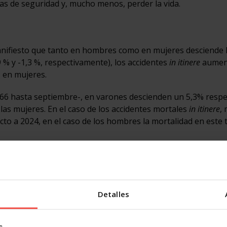
das de seguridad y, mucho menos, perder la vida.
nifiesto que tanto en hombres como en mujeres desciende 
9 % y -1,3 %, respectivamente), los accidentes
in itinere
aumen
 en mujeres.
466 hasta septiembre-, en varones descienden un 5,3% respe
las mujeres. En el caso de los accidentes mortales
in itinere
,
to a 2024, en el caso de los hombres la mortalidad en este 
as
lunya con 64.212, y la Comunidad de Madrid con 51.543, son 
tran. Mientras, Cantabria con 4.510; Extremadura con 8.026
Detalles
os cómo los mayores índices de accidentes por personas tra
s