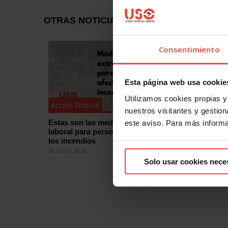
OTRAS NOTICIAS
Consentimiento
Esta página web usa cookie
Utilizamos cookies propias y 
Acción Sindical
Acción Si
nuestros visitantes y gestiona
Estas son las medidas de protección
¿Quieres
este aviso. Para más inform
laboral para personas afectadas por
eleccion
los incendios
cómo
30 JULIO, 2026
29 JULIO, 2
Solo usar cookies nece