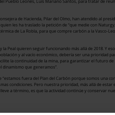
 del Pueblo Leonés, Luis Mariano Santos, para tratar de reun
 consejera de Hacienda, Pilar del Olmo, han atendido al presi
 quien les ha traslado la petición de “que medie con Naturgy,
 térmica de La Robla, para que compre carbón a la Vasco-Le
 y la Peal quieren seguir funcionando más allá de 2018. Y es
oblación y al vacío económico, debería ser una prioridad par
ilite la continuidad de la mina, para garantizar el futuro de 
el dinamismo que generamos”.
e “estamos fuera del Plan del Carbón porque somos una con
mas condiciones. Pero nuestra prioridad, más allá de estar e
 lleve a término, es que la actividad continúe y conservar nu