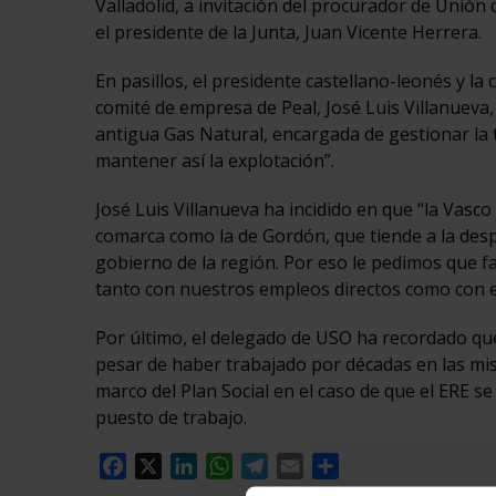
Valladolid, a invitación del procurador de Unión
el presidente de la Junta, Juan Vicente Herrera.
En pasillos, el presidente castellano-leonés y la
comité de empresa de Peal, José Luis Villanueva,
antigua Gas Natural, encargada de gestionar la
mantener así la explotación”.
José Luis Villanueva ha incidido en que “la Vasco
comarca como la de Gordón, que tiende a la desp
gobierno de la región. Por eso le pedimos que fac
tanto con nuestros empleos directos como con 
Por último, el delegado de USO ha recordado qu
pesar de haber trabajado por décadas en las mis
marco del Plan Social en el caso de que el ERE se
puesto de trabajo.
Facebook
X
LinkedIn
WhatsApp
Telegram
Email
Compartir