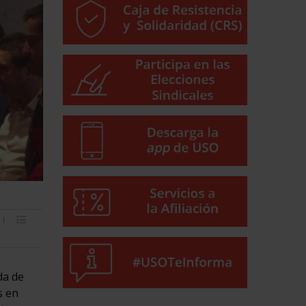
da de
s en