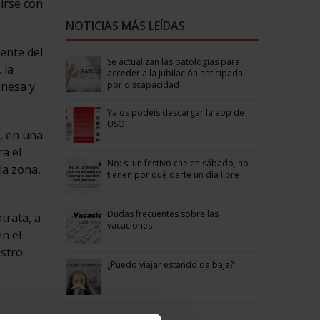
irse con
NOTICIAS MÁS LEÍDAS
dente del
Se actualizan las patologías para
 la
acceder a la jubilación anticipada
por discapacidad
onesa y
Ya os podéis descargar la app de
USO
o, en una
a el
No: si un festivo cae en sábado, no
la zona,
tienen por qué darte un día libre
Dudas frecuentes sobre las
trata, a
vacaciones
n el
estro
¿Puedo viajar estando de baja?