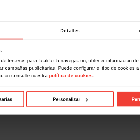
Detalles
s
de terceros para facilitar la navegación, obtener información de
ndical
Acción Sindical
r campañas publicitarias. Puede configurar el tipo de cookies a ut
 presentarte con USO a las
USOTeInforma sobre tus derec
ación consulte nuestra
política de cookies
.
es sindicales? Te contamos
laborales ante los incendios for
27 JULIO, 2026
026
sarias
Personalizar
Per