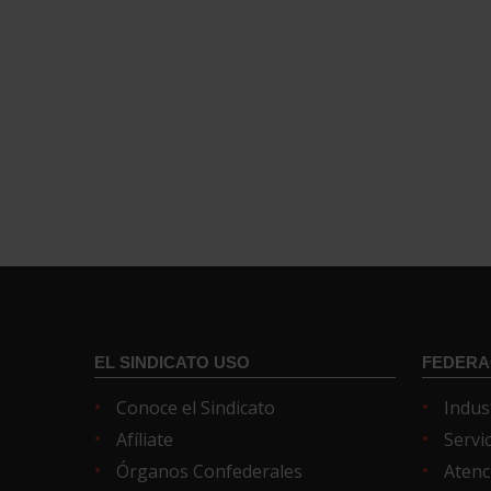
EL SINDICATO USO
FEDERA
Conoce el Sindicato
Indus
Afíliate
Servi
Órganos Confederales
Atenc