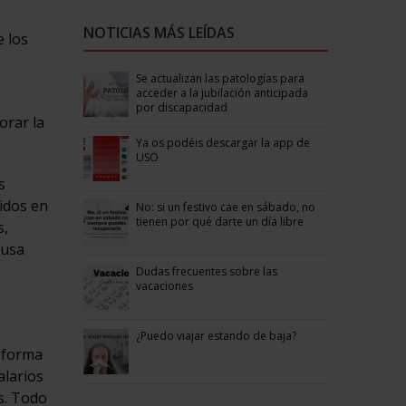
NOTICIAS MÁS LEÍDAS
e los
Se actualizan las patologías para
acceder a la jubilación anticipada
por discapacidad
orar la
Ya os podéis descargar la app de
USO
s
cidos en
No: si un festivo cae en sábado, no
tienen por qué darte un día libre
s,
ausa
Dudas frecuentes sobre las
vacaciones
¿Puedo viajar estando de baja?
reforma
alarios
s. Todo