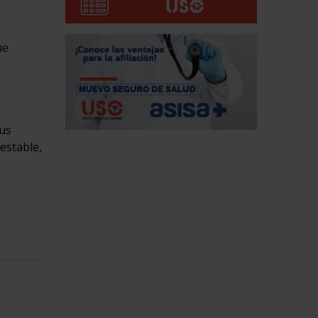
ue
sus
estable,