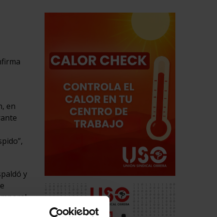
nfirma
n, en
rante
spido”,
spaldó y
de
emporal,
pleo.