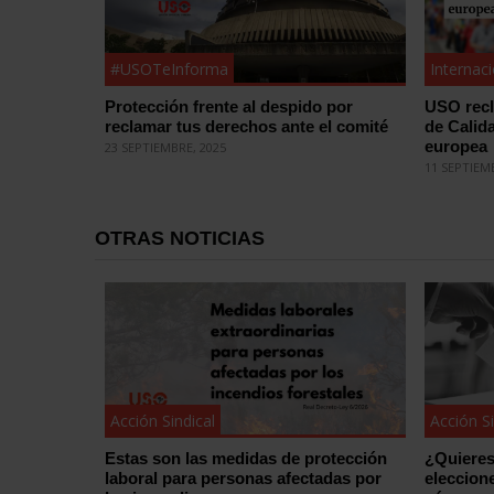
#USOTeInforma
Internac
Protección frente al despido por
USO recl
reclamar tus derechos ante el comité
de Calid
europea
23 SEPTIEMBRE, 2025
11 SEPTIEM
OTRAS NOTICIAS
Acción Sindical
Acción Si
Estas son las medidas de protección
¿Quieres
laboral para personas afectadas por
eleccion