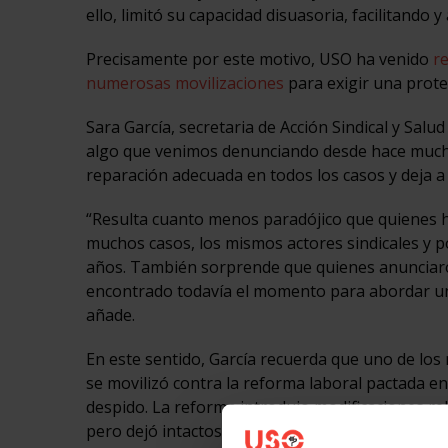
ello, limitó su capacidad disuasoria, facilitando y
Precisamente por este motivo, USO ha venido
re
numerosas movilizaciones
para exigir una prote
Sara García, secretaria de Acción Sindical y Sal
algo que venimos denunciando desde hace mucho
reparación adecuada en todos los casos y deja a
“Resulta cuanto menos paradójico que quienes 
muchos casos, los mismos actores sindicales y p
años. También sorprende que quienes anunciaro
encontrado todavía el momento para abordar uno
añade.
En este sentido, García recuerda que uno de los
se movilizó contra la reforma laboral pactada e
despido. La reforma introdujo modificaciones re
pero dejó intactos aspectos esenciales relacionad