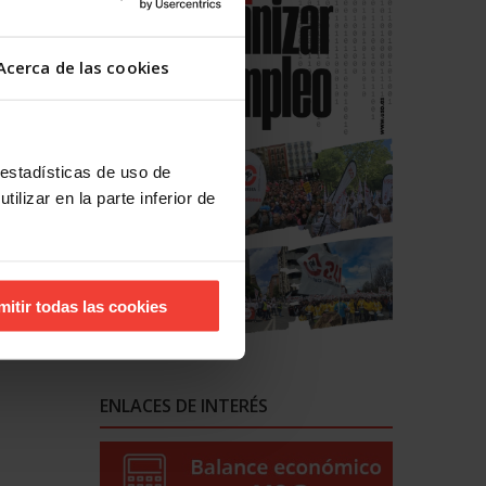
Acerca de las cookies
n nuevo
ña como
 estadísticas de uso de
ducirse a
ilizar en la parte inferior de
rsonas
decuados
mitir todas las cookies
uridad
ENLACES DE INTERÉS