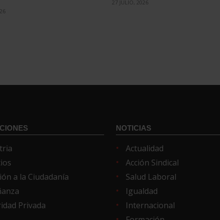
27 JULIO, 2026
026
CIONES
NOTICIAS
tria
Actualidad
cios
Acción Sindical
ión a la Ciudadanía
Salud Laboral
ñanza
Igualdad
idad Privada
Internacional
Formación