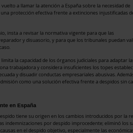
 vuelto a llamar la atención a España sobre la necesidad de
na protección efectiva frente a extinciones injustificadas d
, insta a revisar la normativa vigente para que las
parador y disuasorio, y para que los tribunales puedan val
caso.
imita la capacidad de los órganos judiciales para adaptar la
ona trabajadora y considera insuficientes los topes estable
decuada y disuadir conductas empresariales abusivas. Ademá
admisión como una solución efectiva frente a despidos sin c
ente en España
espido tiene su origen en los cambios introducidos por la 
 las indemnizaciones por despido improcedente; eliminó los s
as causas en el despido objetivo, especialmente las económica