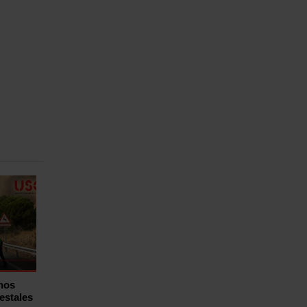
hos
estales