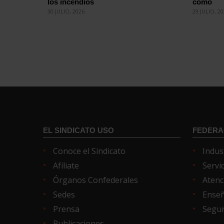
los incendios
cómo
30 JULIO, 2026
29 JULIO, 2
EL SINDICATO USO
FEDERA
Conoce el Sindicato
Indus
Afíliate
Servi
Órganos Confederales
Atenc
Sedes
Ense
Prensa
Segur
Publicaciones