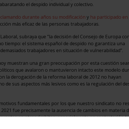
 abaratando el despido individual y colectivo.
clamando durante años su modificación
y
ha participado en
cción más eficaz de las personas trabajadoras.
ud Laboral, subraya que “la decisión del Consejo de Europa co
 tiempo: el sistema español de despido no garantiza una
 demasiados trabajadores en situación de vulnerabilidad”.
hoy muestran una gran preocupación por esta cuestión sea
olíticos que avalaron o mantuvieron intacto este modelo du
n la derogación de la reforma laboral de 2012 no hayan
 de sus aspectos más lesivos como es la regulación del de
 motivos fundamentales por los que nuestro sindicato no re
n 2021 fue precisamente la ausencia de cambios en materia 
levantes en otros ámbitos, especialmente en contratación t
os con la protección frente a la pérdida injustificada del em