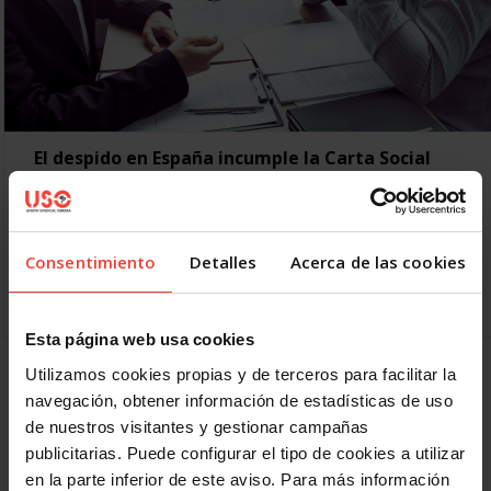
El despido en España incumple la Carta Social
Europea
30 JUNIO, 2025
Europa confirma que las indemnizaciones por despido
improcedente en España son insuficientes y no disuaden a
Consentimiento
Detalles
Acerca de las cookies
las empresas El Comité Europeo de Derechos Sociales ha
vuelto…
Esta página web usa cookies
Utilizamos cookies propias y de terceros para facilitar la
1
2
3
4
5
6
Siguiente
navegación, obtener información de estadísticas de uso
de nuestros visitantes y gestionar campañas
publicitarias. Puede configurar el tipo de cookies a utilizar
en la parte inferior de este aviso. Para más información