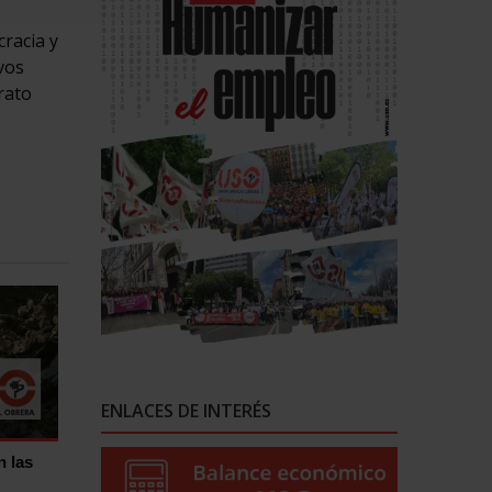
cracia y
vos
rato
ENLACES DE INTERÉS
n las