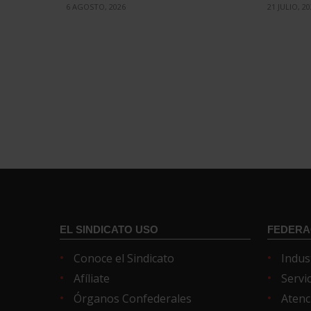
6 AGOSTO, 2026
21 JULIO, 2
EL SINDICATO USO
FEDERA
Conoce el Sindicato
Indus
Afíliate
Servi
Órganos Confederales
Atenc