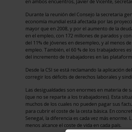
en ambos encuentros, Javier de Vicente, secretar
Durante la reunión del Consejo la secretaria gen
economía mundial está afectada por las proyecc
mayor que en 2008, y por el aumento de la deuda p
en el empleo, con 172 millones de parados y con
del 11% de jóvenes en desempleo, y al menos de 
empleo. También, el 60 % de los trabajadores es
del incremento de trabajadores en las plataforma
Desde la CSI se está reclamando la aplicación del
corregir los déficits de derechos laborales y sin
Las desigualdades son enormes en materia de sal
(que no se reparte a los trabajadores). Esta si
muchos de los cuales no pueden pagar sus factu
para cubrir el coste de la cesta básica. En concre
Senegal, la diferencia es cada vez más enorme. L
menos alcance el coste de vida en cada país.