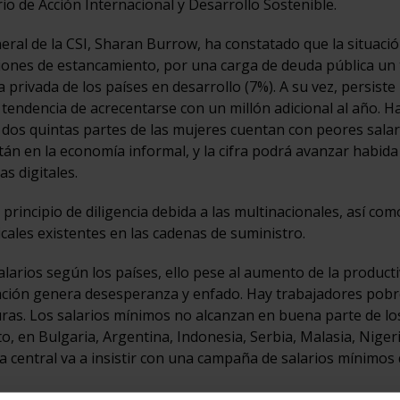
io de Acción Internacional y Desarrollo Sostenible.
eral de la CSI, Sharan Burrow, ha constatado que la situació
iones de estancamiento, por una carga de deuda pública un 
rivada de los países en desarrollo (7%). A su vez, persiste l
 tendencia de acrecentarse con un millón adicional al año. 
dos quintas partes de las mujeres cuentan con peores salar
tán en la economía informal, y la cifra podrá avanzar habida
s digitales.
 principio de diligencia debida a las multinacionales, así com
dicales existentes en las cadenas de suministro.
arios según los países, ello pese al aumento de la producti
tuación genera desesperanza y enfado. Hay trabajadores pobr
ras. Los salarios mínimos no alcanzan en buena parte de lo
to, en Bulgaria, Argentina, Indonesia, Serbia, Malasia, Niger
a central va a insistir con una campaña de salarios mínimos 