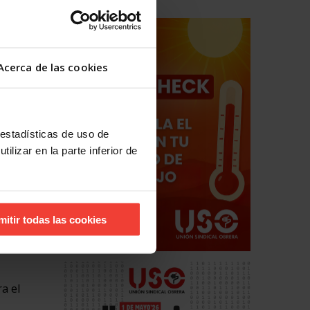
 año
obre de
dad en
bajadores
Acerca de las cookies
egada,
brevivir.
 estadísticas de uso de
esultan
ilizar en la parte inferior de
da,
ingún
mitir todas las cookies
manos y
es
a el