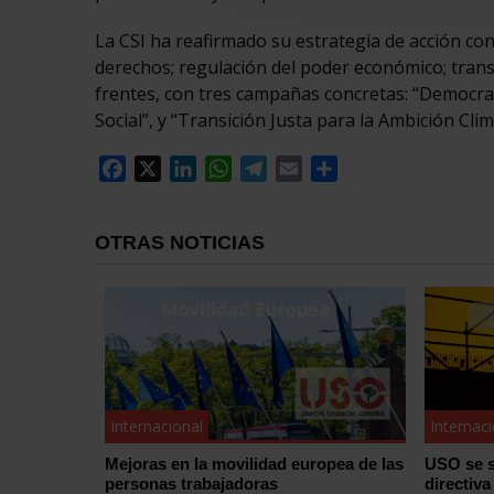
La CSI ha reafirmado su estrategia de acción con
derechos; regulación del poder económico; trans
frentes, con tres campañas concretas: “Democrac
Social”, y “Transición Justa para la Ambición Clim
Facebook
X
LinkedIn
WhatsApp
Telegram
Email
Compartir
OTRAS NOTICIAS
Internacional
Internac
Mejoras en la movilidad europea de las
USO se s
personas trabajadoras
directiva