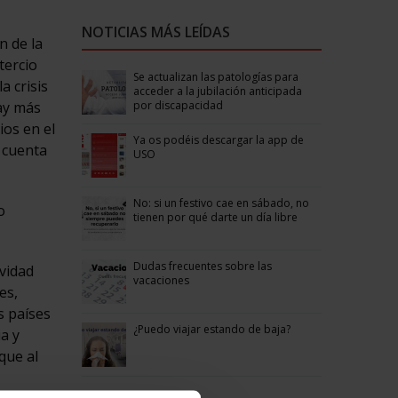
NOTICIAS MÁS LEÍDAS
n de la
tercio
Se actualizan las patologías para
a crisis
acceder a la jubilación anticipada
por discapacidad
Hay más
ios en el
Ya os podéis descargar la app de
 cuenta
USO
No: si un festivo cae en sábado, no
o
tienen por qué darte un día libre
Dudas frecuentes sobre las
vidad
vacaciones
es,
s países
¿Puedo viajar estando de baja?
ia y
que al