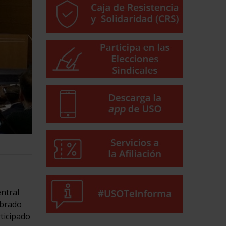
entral
ebrado
ticipado