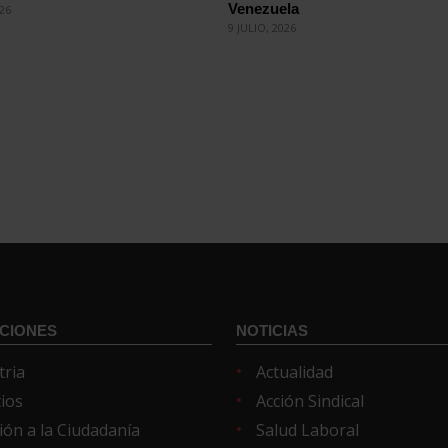
Venezuela
026
9 JULIO, 2026
CIONES
NOTICIAS
tria
Actualidad
cios
Acción Sindical
ión a la Ciudadanía
Salud Laboral