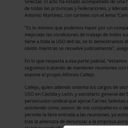
Selectas. El acto ha estado acompañado de una 
de todas las provincias y Federaciones, y lidera
Antonio Martínez, con carteles con el lema “Cam
“Es lo mínimo que podemos hacer por un compañe
mejorado las condiciones de trabajo de todos s
tiene a toda la USO detrás, se lo demostramos dí
olvido mientras se resuelve judicialmente”, ase
En lo que respecta a esa parte judicial, “estamos 
seguimos tratando de mantener reuniones con l
expone el propio Alfonso Callejo.
Callejo, quien además ostenta los cargos de secr
USO en Castilla y León, y secretario general del 
persecución sindical que ejerce Carnes Selectas 
asistiendo como asesor de mis compañeros o de c
permite la libre entrada a las reuniones, yo est
tras la amenaza de denunciar a la empresa porq