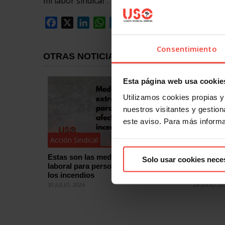
mi labor sindical”.
Facebook
X
LinkedIn
WhatsApp
Telegram
Email
Compartir
Consentimiento
OTRAS NOTICIAS
Esta página web usa cookie
Utilizamos cookies propias y 
nuestros visitantes y gestiona
este aviso. Para más inform
Acción Sindical
Acción Si
Estas son las medidas de protección
¿Quieres
Solo usar cookies nece
laboral para personas afectadas por
eleccion
los incendios
cómo
30 JULIO, 2026
29 JULIO, 2