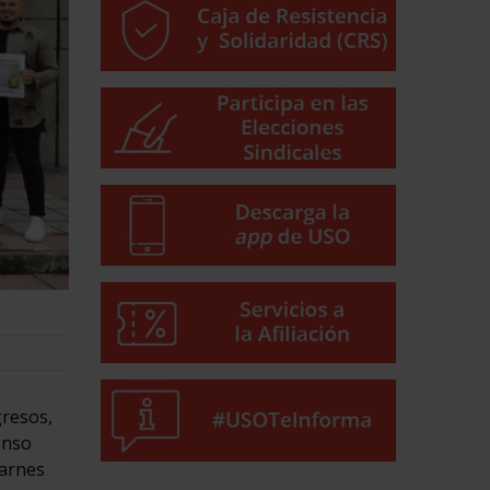
gresos,
onso
Carnes