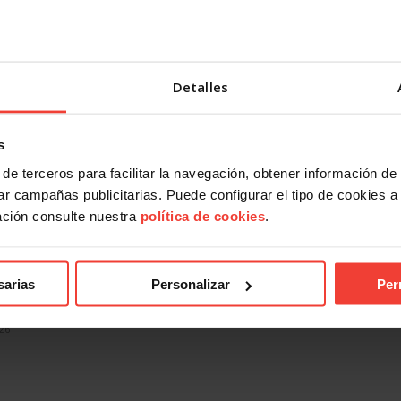
Detalles
s
de terceros para facilitar la navegación, obtener información de
r campañas publicitarias. Puede configurar el tipo de cookies a ut
ación consulte nuestra
política de cookies
.
ndical
Acción Sindical
 presentarte con USO a las
USOTeInforma sobre tus derec
sarias
Personalizar
Per
es sindicales? Te contamos
laborales ante los incendios for
27 JULIO, 2026
026