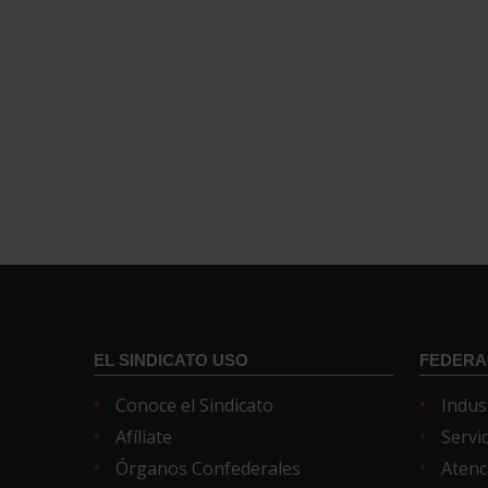
EL SINDICATO USO
FEDERA
Conoce el Sindicato
Indus
Afíliate
Servi
Órganos Confederales
Atenc