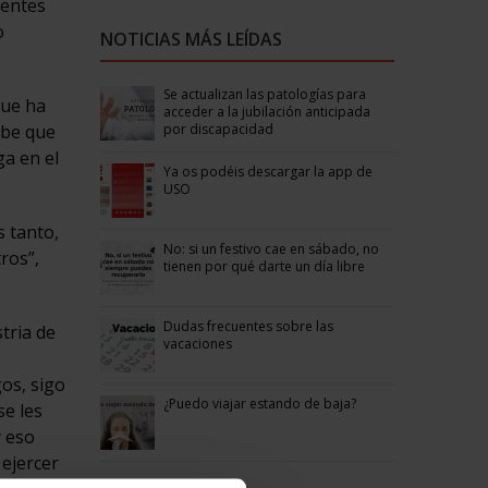
dentes
o
NOTICIAS MÁS LEÍDAS
Se actualizan las patologías para
que ha
acceder a la jubilación anticipada
por discapacidad
abe que
ga en el
Ya os podéis descargar la app de
USO
s tanto,
No: si un festivo cae en sábado, no
ros”,
tienen por qué darte un día libre
Dudas frecuentes sobre las
tria de
vacaciones
gos, sigo
¿Puedo viajar estando de baja?
se les
y eso
ejercer