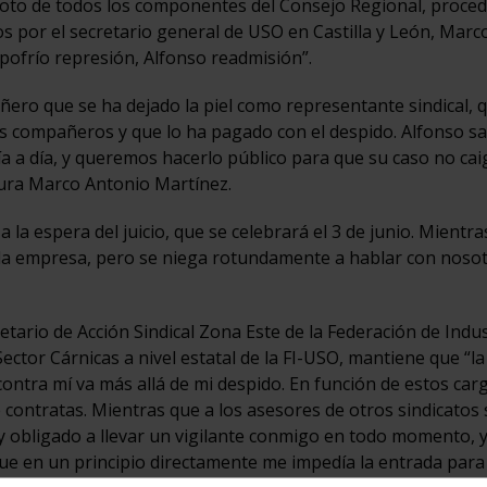
foto de todos los componentes del Consejo Regional, proce
dos por el secretario general de USO en Castilla y León, Marc
pofrío represión, Alfonso readmisión”.
ro que se ha dejado la piel como representante sindical, 
us compañeros y que lo ha pagado con el despido. Alfonso s
a a día, y queremos hacerlo público para que su caso no cai
gura Marco Antonio Martínez.
a la espera del juicio, que se celebrará el 3 de junio. Mientra
a empresa, pero se niega rotundamente a hablar con nosot
etario de Acción Sindical Zona Este de la Federación de Indus
Sector Cárnicas a nivel estatal de la FI-USO, mantiene que “la
contra mí va más allá de mi despido. En función de estos car
ontratas. Mientras que a los asesores de otros sindicatos 
oy obligado a llevar un vigilante conmigo en todo momento, 
ue en un principio directamente me impedía la entrada para 