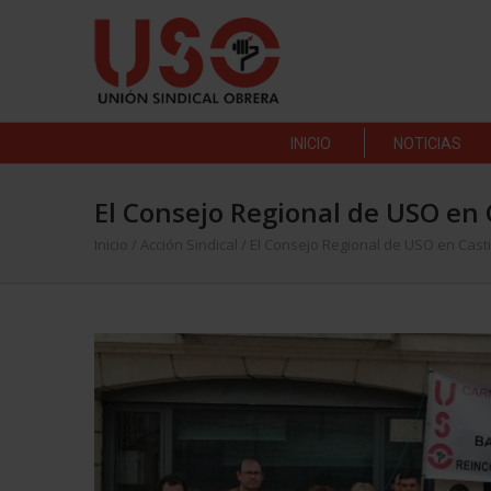
INICIO
NOTICIAS
El Consejo Regional de USO en 
Inicio
/
Acción Sindical
/
El Consejo Regional de USO en Casti