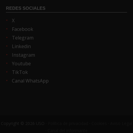
REDES SOCIALES
X
Facebook
Telegram
Linkedin
Instagram
Youtube
TikTok
Canal WhatsApp
Copyright © 2026 USO ·
Política de privacidad
·
Cookies
·
Aviso Legal
·
Canal del informante