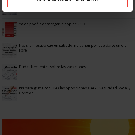
Se actualizan las patologías para acceder a la jubilación
anticipada por discapacidad
Ya os podéis descargar la app de USO
No: si un festivo cae en sábado, no tienen por qué darte un día
libre
Dudas frecuentes sobre las vacaciones
Prepara gratis con USO las oposiciones a AGE, Seguridad Social y
Correos