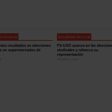
d electoral
Actualidad electoral
des resultados en elecciones
FS-USO avanza en las eleccion
es en supermercados de
sindicales y refuerza su
representación
26
18 MARZO, 2026