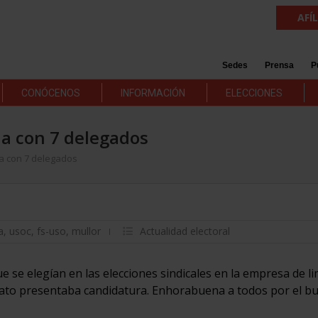
AFÍ
Sedes
Prensa
P
CONÓCENOS
INFORMACIÓN
ELECCIONES
a con 7 delegados
a con 7 delegados
a
,
usoc
,
fs-uso
,
mullor
Actualidad electoral
 se elegían en las elecciones sindicales en la empresa de l
icato presentaba candidatura. Enhorabuena a todos por el b