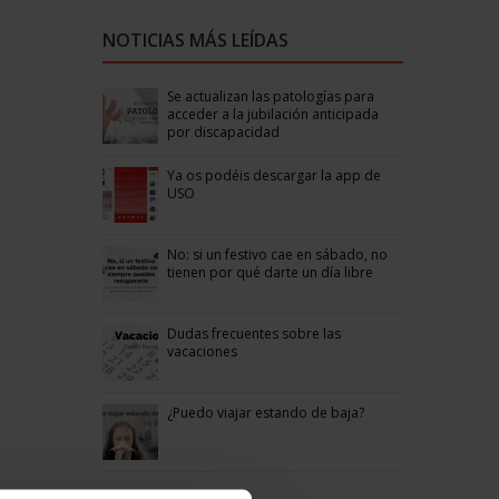
NOTICIAS MÁS LEÍDAS
Se actualizan las patologías para
acceder a la jubilación anticipada
por discapacidad
Ya os podéis descargar la app de
USO
No: si un festivo cae en sábado, no
tienen por qué darte un día libre
Dudas frecuentes sobre las
vacaciones
¿Puedo viajar estando de baja?