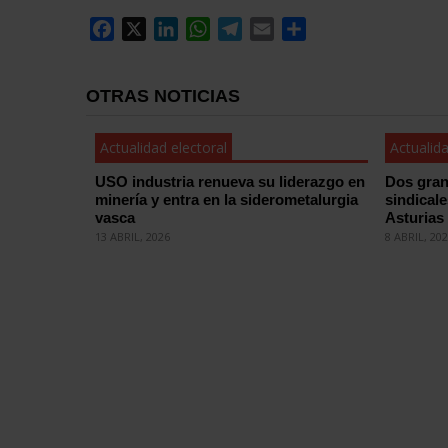
Facebook
X
LinkedIn
WhatsApp
Telegram
Email
Compartir
OTRAS NOTICIAS
Actualidad electoral
Actualida
USO industria renueva su liderazgo en
Dos gran
minería y entra en la siderometalurgia
sindical
vasca
Asturias
13 ABRIL, 2026
8 ABRIL, 20