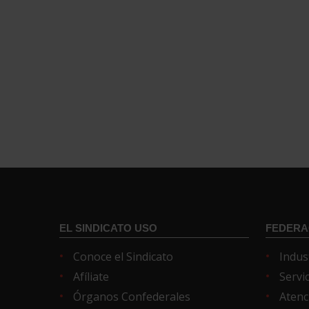
EL SINDICATO USO
FEDERA
Conoce el Sindicato
Indus
Afíliate
Servi
Órganos Confederales
Atenc