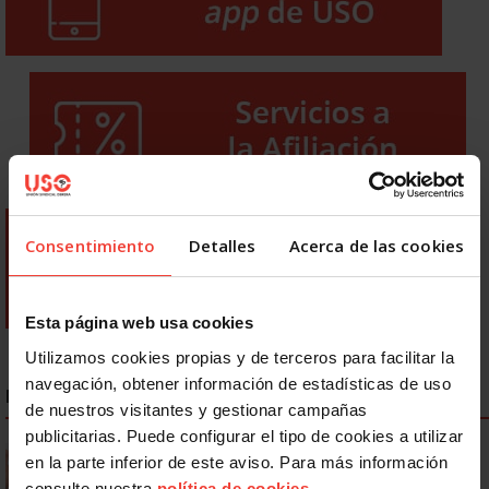
Consentimiento
Detalles
Acerca de las cookies
Esta página web usa cookies
Utilizamos cookies propias y de terceros para facilitar la
navegación, obtener información de estadísticas de uso
NOTICIAS MÁS LEÍDAS
de nuestros visitantes y gestionar campañas
publicitarias. Puede configurar el tipo de cookies a utilizar
Se actualizan las patologías para acceder a la jubilación
en la parte inferior de este aviso. Para más información
anticipada por discapacidad
consulte nuestra
política de cookies
.