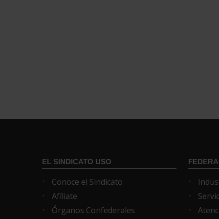
EL SINDICATO USO
FEDERA
Conoce el Sindicato
Indus
Afíliate
Servi
Órganos Confederales
Atenc