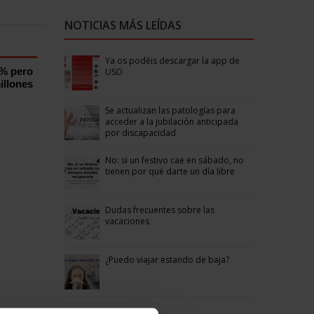
NOTICIAS MÁS LEÍDAS
Ya os podéis descargar la app de
0% pero
USO
illones
Se actualizan las patologías para
acceder a la jubilación anticipada
por discapacidad
No: si un festivo cae en sábado, no
tienen por qué darte un día libre
Dudas frecuentes sobre las
vacaciones
¿Puedo viajar estando de baja?