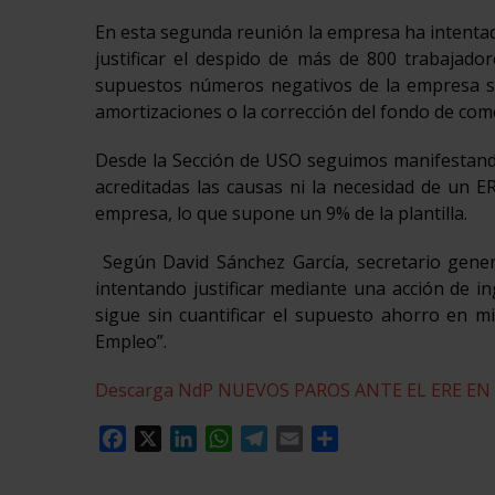
En esta segunda reunión la empresa ha intentad
justificar el despido de más de 800 trabajado
supuestos números negativos de la empresa sa
amortizaciones o la corrección del fondo de com
Desde la Sección de USO seguimos manifestand
acreditadas las causas ni la necesidad de un E
empresa, lo que supone un 9% de la plantilla.
Según David Sánchez García, secretario genera
intentando justificar mediante una acción de i
sigue sin cuantificar el supuesto ahorro en mi
Empleo”.
Descarga NdP NUEVOS PAROS ANTE EL ERE E
Facebook
X
LinkedIn
WhatsApp
Telegram
Email
Compartir