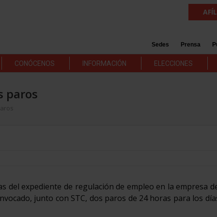
AFÍ
Sedes
Prensa
P
CONÓCENOS
INFORMACIÓN
ELECCIONES
s paros
paros
as del expediente de regulación de empleo en la empresa d
onvocado, junto con STC, dos paros de 24 horas para los día