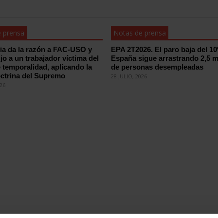
 prensa
Notas de prensa
cia da la razón a FAC-USO y
EPA 2T2026. El paro baja del 1
ijo a un trabajador víctima del
España sigue arrastrando 2,5 m
 temporalidad, aplicando la
de personas desempleadas
ctrina del Supremo
28 JULIO, 2026
026