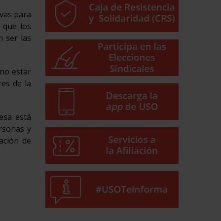
ivas para
 que los
 ser las
no estar
res de la
esa está
ersonas y
lación de