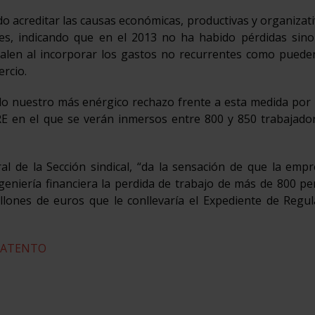
o acreditar las causas económicas, productivas y organizat
res, indicando que en el 2013 no ha habido pérdidas sino
len al incorporar los gastos no recurrentes como pueden
ercio.
o nuestro más enérgico rechazo frente a esta medida por 
RE en el que se verán inmersos entre 800 y 850 trabajado
l de la Sección sindical, “da la sensación de que la empr
ngeniería financiera la perdida de trabajo de más de 800 p
llones de euros que le conllevaría el Expediente de Regu
N ATENTO