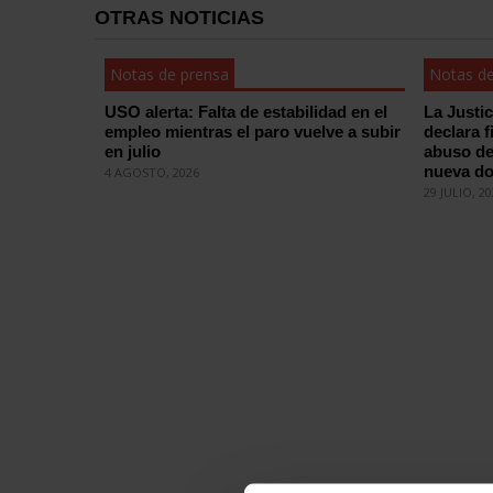
OTRAS NOTICIAS
Notas de prensa
Notas de
USO alerta: Falta de estabilidad en el
La Justi
empleo mientras el paro vuelve a subir
declara f
en julio
abuso de
nueva do
4 AGOSTO, 2026
29 JULIO, 2