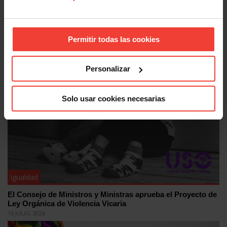
Igualdad
Permitir todas las cookies
Día Mundial de los Abuelos: USO reivindica pensiones
dignas
26 JULIO, 2026
Personalizar
Solo usar cookies necesarias
Igualdad
El Consejo de Ministros y Ministras aprueba el Proyecto de
Ley Orgánica de Violencia Vicaria
16 JULIO, 2026