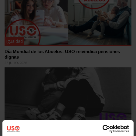
Igualdad
Día Mundial de los Abuelos: USO reivindica pensiones
dignas
26 JULIO, 2026
Igualdad