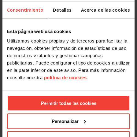
El Consejo de Ministros y Ministras aprueba el Proyecto de
Ley Orgánica de Violencia Vicaria
Consentimiento
Detalles
Acerca de las cookies
16 JULIO, 2026
Esta página web usa cookies
Utilizamos cookies propias y de terceros para facilitar la
navegación, obtener información de estadísticas de uso
de nuestros visitantes y gestionar campañas
publicitarias. Puede configurar el tipo de cookies a utilizar
en la parte inferior de este aviso. Para más información
consulte nuestra
política de cookies
.
Igualdad
Discriminación LGTBIQ+: el 77,8% del colectivo oculta su
identidad en el trabajo
26 JUNIO, 2026
Permitir todas las cookies
Personalizar