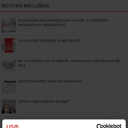
NOTICIAS MÁS LEÍDAS
Se actualizan las patologías para acceder a la jubilación
anticipada por discapacidad
Ya os podéis descargar la app de USO
No: si un festivo cae en sábado, no tienen por qué darte un día
libre
Dudas frecuentes sobre las vacaciones
¿Puedo viajar estando de baja?