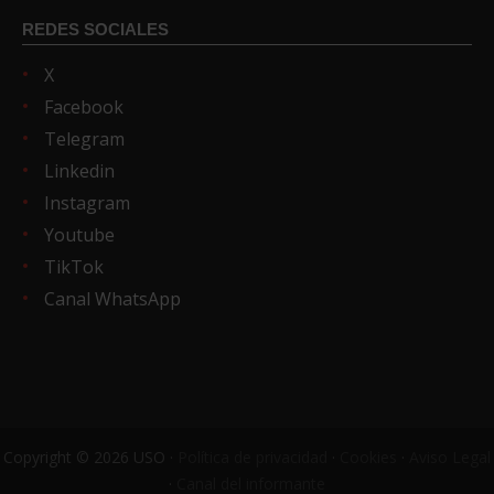
REDES SOCIALES
X
Facebook
Telegram
Linkedin
Instagram
Youtube
TikTok
Canal WhatsApp
Copyright © 2026 USO ·
Política de privacidad
·
Cookies
·
Aviso Legal
·
Canal del informante