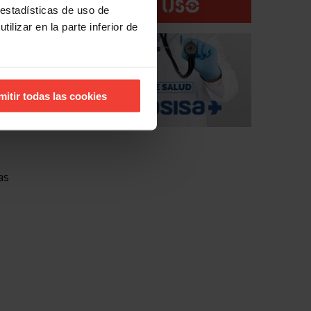
 estadísticas de uso de
ilizar en la parte inferior de
eares en
ta al
mitir todas las cookies
ros.
as