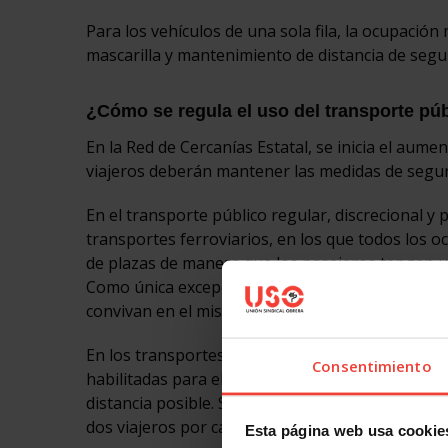
Para los vehículos de una sola fila, la ocupació
mascarilla y mantenimiento de distancia de segur
¿Cómo se regula el uso del transporte púb
En la Red de Cercanías Estatal, se inicia el aumen
viajeros deberán mantener las medidas de seguri
En el transporte público regular, discrecional y
transportes ferroviarios, en los que todos los o
de plazas de manera que los pasajeros tengan un
Como única excepción a esta norma, el operador
convivan en el mismo domicilio.
En los transportes públicos colectivos de viaje
Consentimiento
habilitadas para el transporte de viajeros de p
distancia posible. Se establecerá como referencia
dos viajeros por cada metro cuadrado en la zona 
Esta página web usa cookie