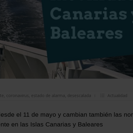
te
,
coronavirus
,
estado de alarma
,
desescalada
Actualidad
1 desde el 11 de mayo y cambian también las n
nte en las Islas Canarias y Baleares