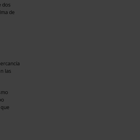
e dos
alma de
mercancía
n las
ismo
po
s que