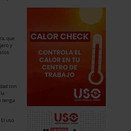
ra, que
jero y
estos
edad con
 la
o tenga
 El uso