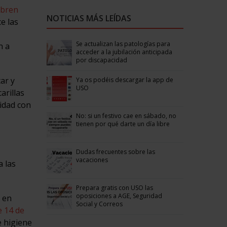
abren
NOTICIAS MÁS LEÍDAS
e las
Se actualizan las patologías para
n a
acceder a la jubilación anticipada
por discapacidad
ar y
Ya os podéis descargar la app de
USO
arillas
midad con
No: si un festivo cae en sábado, no
tienen por qué darte un día libre
Dudas frecuentes sobre las
vacaciones
 las
Prepara gratis con USO las
oposiciones a AGE, Seguridad
n en
Social y Correos
e 14 de
e higiene