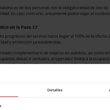
n máxima es de dos personas con la obligatoriedad de uso de
idad. En caso contrario, únicamente podrá viajar el conduct
lico en la Fase 1?
to progresivo del servicio hasta llegar al 100% de la oferta. 
dad y protección ya establecidas.
 privado complementario de viajeros en autobús, así como en
cupantes deban ir sentados, el operador limitará la ocupació
 asiento vacío contiguo que los separe de cualquier otro p
 podrá ubicar en asientos contiguos a personas que viajen 
ros de ámbito urbano y periurbano, en los que existan plata
Detalles
ie, se procurará que las personas mantengan entre sí la máx
 la ocupación de la mitad de las plazas sentadas disponibles
habilitada para viajar de pie.
s