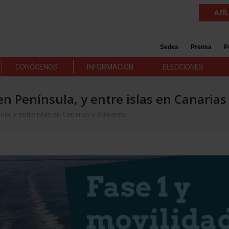
AFÍ
Sedes
Prensa
P
CONÓCENOS
INFORMACIÓN
ELECCIONES
en Península, y entre islas en Canarias
ula, y entre islas en Canarias y Baleares