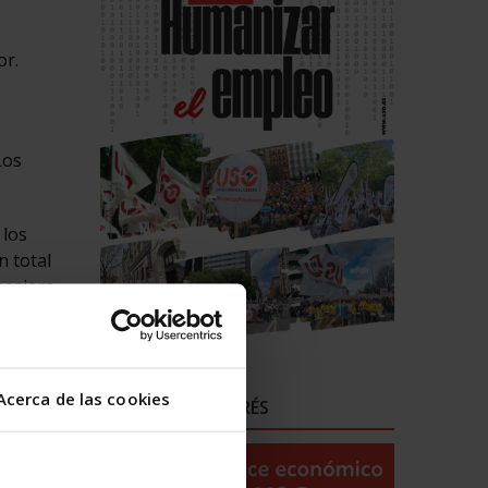
or.
Los
 los
n total
asajero.
juntas y
formas
Acerca de las cookies
ENLACES DE INTERÉS
ima
, y de