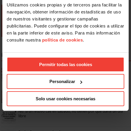
Utilizamos cookies propias y de terceros para facilitar la
navegación, obtener información de estadísticas de uso
de nuestros visitantes y gestionar campañas
publicitarias. Puede configurar el tipo de cookies a utilizar
en la parte inferior de este aviso. Para más información
consulte nuestra
política de cookies
.
NOTICIAS MÁS LEÍDAS
Permitir todas las cookies
Ya os podéis descargar la app de USO
Personalizar
Se actualizan las patologías para acceder a la jubilación
anticipada por discapacidad
Solo usar cookies necesarias
No: si un festivo cae en sábado, no tienen por qué darte un día
libre