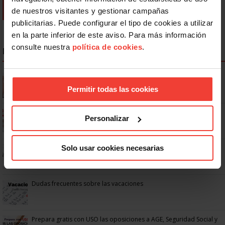
de nuestros visitantes y gestionar campañas
publicitarias. Puede configurar el tipo de cookies a utilizar
en la parte inferior de este aviso. Para más información
consulte nuestra
política de cookies
.
NOTICIAS MÁS LEÍDAS
Se actualizan las patologías para acceder a la jubilación
anticipada por discapacidad
Permitir todas las cookies
Ya os podéis descargar la app de USO
Personalizar
Solo usar cookies necesarias
No: si un festivo cae en sábado, no tienen por qué darte un día
libre
Dudas frecuentes sobre las vacaciones
Prepara gratis con USO las oposiciones a AGE, Seguridad Social y