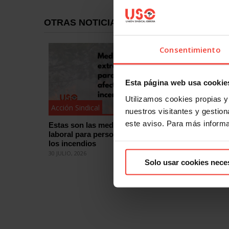
OTRAS NOTICIAS
Consentimiento
Esta página web usa cookie
Utilizamos cookies propias y 
Acción Sindical
Acción Si
nuestros visitantes y gestiona
este aviso. Para más inform
Estas son las medidas de protección
¿Quieres
laboral para personas afectadas por
eleccion
los incendios
cómo
30 JULIO, 2026
29 JULIO, 2
Solo usar cookies nece