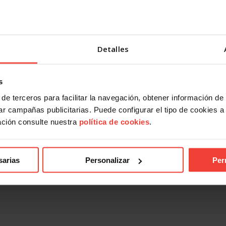
Detalles
s
de terceros para facilitar la navegación, obtener información de
ndical
Acción Sindical
r campañas publicitarias. Puede configurar el tipo de cookies a ut
ación consulte nuestra
política de cookies
.
 presentarte con USO a las
USOTeInforma sobre tus derec
es sindicales? Te contamos
laborales ante los incendios for
27 JULIO, 2026
026
sarias
Personalizar
Per