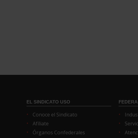
EL SINDICATO USO
FEDERA
Conoce el Sindicato
Indus
Afíliate
Servi
Órganos Confederales
Atenc