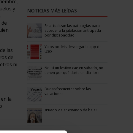
tiembre,
uelos y
NOTICIAS MÁS LEÍDAS
n
 de
Se actualizan las patologías para
uien
acceder a la jubilación anticipada
por discapacidad
Ya os podéis descargar la app de
de las
USO
ros de
etros ni
No: si un festivo cae en sábado, no
tienen por qué darte un día libre
Dudas frecuentes sobre las
vacaciones
 en la
o
¿Puedo viajar estando de baja?