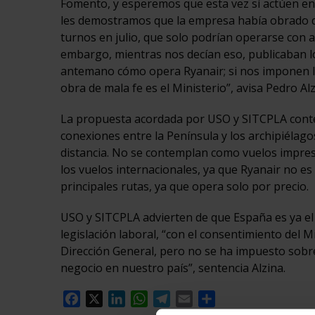
Fomento, y esperemos que esta vez sí actúen en 
les demostramos que la empresa había obrado de 
turnos en julio, que solo podrían operarse con 
embargo, mientras nos decían eso, publicaban l
antemano cómo opera Ryanair; si nos imponen 
obra de mala fe es el Ministerio”, avisa Pedro A
La propuesta acordada por USO y SITCPLA contem
conexiones entre la Península y los archipiélago
distancia. No se contemplan como vuelos impresci
los vuelos internacionales, ya que Ryanair no es
principales rutas, ya que opera solo por precio.
USO y SITCPLA advierten de que España es ya el
legislación laboral, “con el consentimiento del 
Dirección General, pero no se ha impuesto sobre
negocio en nuestro país”, sentencia Alzina.
Facebook
X
LinkedIn
WhatsApp
Telegram
Email
Compartir