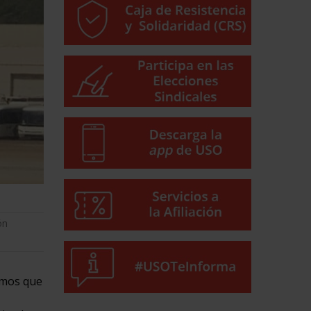
ón
imos que