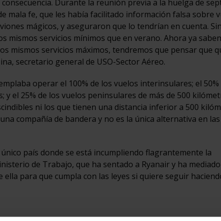
consecuencia. Durante la reunión previa a la huelga de sep
mala fe, que les había facilitado información falsa sobre v
aviones mágicos, y aseguraron que lo tendrían en cuenta. Si
os mismos servicios mínimos que en verano. Ahora ya saben
los mismos servicios máximos, tendremos que pensar que q
lzina, secretario general de USO-Sector Aéreo.
plaba operar el 100% de los vuelos interinsulares; el 50% 
s; y el 25% de los vuelos peninsulares de más de 500 kilómet
ndibles ni los que tienen una distancia inferior a 500 kilóm
 una compañía de bandera y no es la única alternativa en las
 único país donde se está incumpliendo flagrantemente la
Ministerio de Trabajo, que ha sentado a Ryanair y ha mediado
 ella para que cumpla con las leyes si quiere seguir haciend